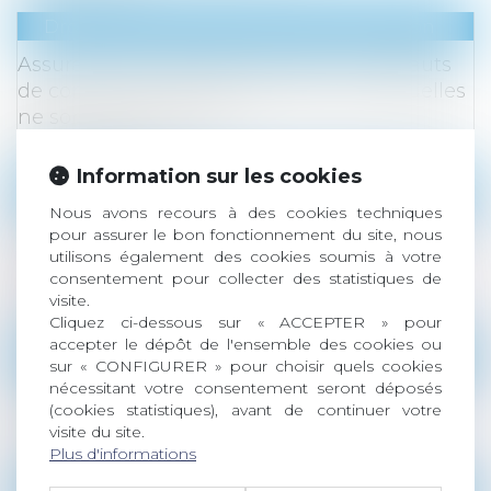
Droit immobilier
/
Droit de la construction
Assurance dommages-ouvrage : les défauts
de conformité aux stipulations contractuelles
ne sont pas couverts
Lire la suite
Information sur les cookies
Droit immobilier
/
Droit de la construction
Nous avons recours à des cookies techniques
Réception tacite : l’occupation des lieux est
pour assurer le bon fonctionnement du site, nous
insuffisante pour caractériser une volonté
utilisons également des cookies soumis à votre
consentement pour collecter des statistiques de
non équivoque
visite.
Lire la suite
Cliquez ci-dessous sur « ACCEPTER » pour
accepter le dépôt de l'ensemble des cookies ou
Droit immobilier
/
Droit de la construction
sur « CONFIGURER » pour choisir quels cookies
nécessitant votre consentement seront déposés
Logements abordables : le projet de loi très
(cookies statistiques), avant de continuer votre
contesté
visite du site.
Lire la suite
Plus d'informations