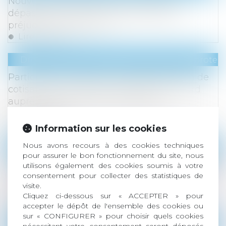
Nouvelle jurisprudence en matière de
dépassement de la durée de travail et
préjudice, que retenir ?
Lire la suite
Droit du travail - Employeurs
/
Droit de la protect
Participation salariale : pas d’exonération de
cotisations sociales sans dépôt de l’accord
auprès de l’autorité administrative
compétente
Lire la suite
Information sur les cookies
Nous avons recours à des cookies techniques
Droit des sociétés
/
Procédures collectives
pour assurer le bon fonctionnement du site, nous
Procédure collective : pas de délai minimal de
utilisons également des cookies soumis à votre
consentement pour collecter des statistiques de
30 jours pour notifier les licenciements dans
visite.
les petites PME
Cliquez ci-dessous sur « ACCEPTER » pour
Lire la suite
accepter le dépôt de l'ensemble des cookies ou
sur « CONFIGURER » pour choisir quels cookies
Droit de la consommation
/
Crédit à la consomm