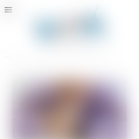
Ouvrir
le
menu
Vous êtes ici :
Accueil
Accident de travail ayant entraîné le décès du salarié : nouvelles
obligations pour l’employeur