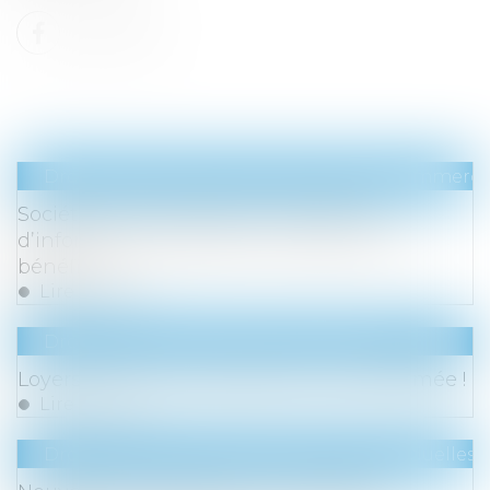
Droit des sociétés
/
Droit des sociétés commercia
Sociétés multinationales : déclaration
d’informations relatives à l’impôt sur les
bénéfice
Lire la suite
Droit commercial
/
Baux commerciaux
Loyers covid : la jurisprudence est réaffirmée !
Lire la suite
Droit du travail - Salariés
/
Relation individuelles a