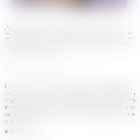
ACCIDENT DE TRAVAIL AYANT
ENTRAÎNÉ LE DÉCÈS DU SALARIÉ :
NOUVELLES OBLIGATIONS POUR
L’EMPLOYEUR
Publié le :
27/06/2023
Source :
www.lemag-juridique.com
Le décret du 9 juin dernier, impose à l’employeur
dès le 12 juin 2023, une nouvelle obligation
d’information de l’inspection du travail en
matière d’accident du travail mortel, et crée une
sanction pénale pour le non-respect de cette
obligation...
Lire la suite