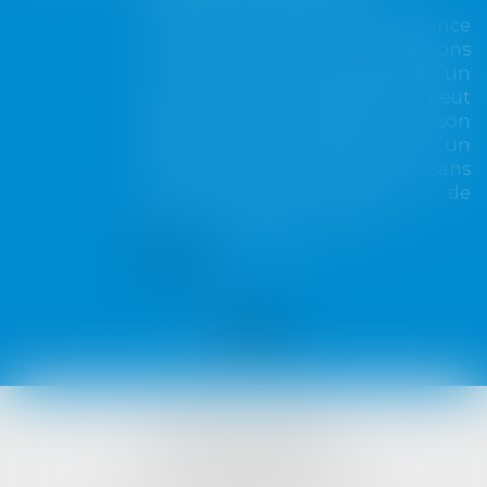
Lorsqu'un contrat d'assurance
limite sa garantie aux opérations
dont le coût n'excède pas un
certain montant, l'assuré ne peut
prétendre à la couverture de son
assureur s'il intervient sur un
chantier dépassant ce seuil sans
avoir obtenu l'extension de
garantie prévue au contrat...
Lire la suite
VISTA AVOCATS
1421 Avenue des Platanes