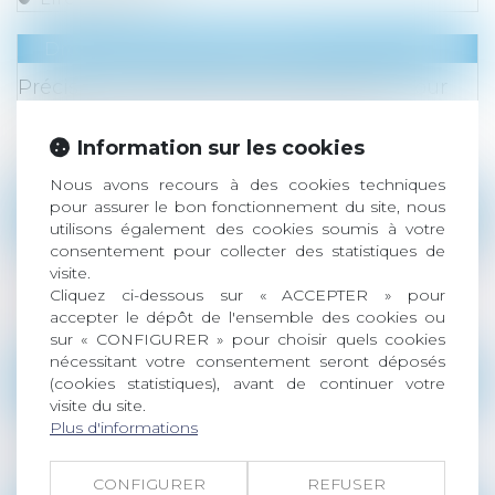
Droit du travail - Employeurs
Précision en matière de licenciement pour
absences répétées et désorganisation
entreprise
Information sur les cookies
Lire la suite
Nous avons recours à des cookies techniques
pour assurer le bon fonctionnement du site, nous
Droit des sociétés
/
Droit des sociétés commercia
utilisons également des cookies soumis à votre
consentement pour collecter des statistiques de
Perte totale du local commercial loué lorsque
visite.
le fonds de commerce est devenu
Cliquez ci-dessous sur « ACCEPTER » pour
inexploitable
accepter le dépôt de l'ensemble des cookies ou
Lire la suite
sur « CONFIGURER » pour choisir quels cookies
nécessitant votre consentement seront déposés
Droit de la famille, des personnes et de leur pat
(cookies statistiques), avant de continuer votre
visite du site.
Adoption internationale : questions de
Plus d'informations
procédure
Lire la suite
CONFIGURER
REFUSER