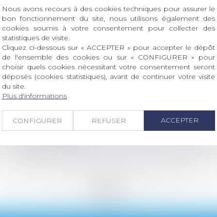
Airbnb écope d'une amende de
Nous avons recours à des cookies techniques pour assurer le
300.000 euros pour défaut
bon fonctionnement du site, nous utilisons également des
d'informations
cookies soumis à votre consentement pour collecter des
statistiques de visite.
Lire la suite
Cliquez ci-dessous sur « ACCEPTER » pour accepter le dépôt
de l'ensemble des cookies ou sur « CONFIGURER » pour
choisir quels cookies nécessitant votre consentement seront
déposés (cookies statistiques), avant de continuer votre visite
/
Divorce et séparation
Droit de la famille, des personnes et de leur patrimoine
du site.
Plus d'informations
Immobilier à temps partagé : la
méfiance s'impose avant de signer
ACCEPTER
CONFIGURER
REFUSER
Lire la suite
<<
<
...
267
268
269
270
271
272
273
...
>
>>