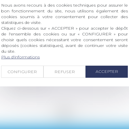
Assurance-vie et obligation
Nous avons recours à des cookies techniques pour assurer le
précontractuelle d’information
bon fonctionnement du site, nous utilisons également des
cookies soumis à votre consentement pour collecter des
statistiques de visite.
Lire la suite
Cliquez ci-dessous sur « ACCEPTER » pour accepter le dépôt
de l'ensemble des cookies ou sur « CONFIGURER » pour
choisir quels cookies nécessitant votre consentement seront
déposés (cookies statistiques), avant de continuer votre visite
Droit du travail - Salariés
du site.
Plus d'informations
Quelle gratification pour les
stagiaires en 2023 ?
ACCEPTER
CONFIGURER
REFUSER
Lire la suite
<<
<
...
194
195
196
197
198
199
200
...
>
>>