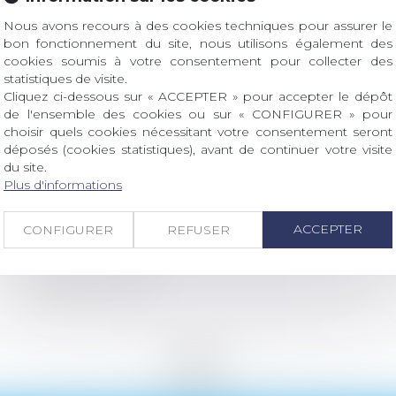
Surendettement : pas d’effacement
Nous avons recours à des cookies techniques pour assurer le
de dettes sans vendre la résidence
bon fonctionnement du site, nous utilisons également des
principale, sauf impossibilité
cookies soumis à votre consentement pour collecter des
manifeste de se reloger
statistiques de visite.
Cliquez ci-dessous sur « ACCEPTER » pour accepter le dépôt
Lire la suite
de l'ensemble des cookies ou sur « CONFIGURER » pour
choisir quels cookies nécessitant votre consentement seront
déposés (cookies statistiques), avant de continuer votre visite
du site.
Droit de la famille, des personnes et de leur patrimoine
Plus d'informations
Successions : les frais bancaires
désormais plafonnés ou supprimés
ACCEPTER
CONFIGURER
REFUSER
Lire la suite
<<
<
...
37
38
39
40
41
42
43
...
>
>>