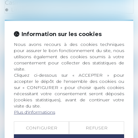
Casino arrive sur Amazon Prime
Lire la suite
Droit de la famille, des personnes et de leur pat
Information sur les cookies
Déductibilité limitée pour la pension
alimentaire versée à un enfant majeur
Nous avons recours à des cookies techniques
Lire la suite
pour assurer le bon fonctionnement du site, nous
utilisons également des cookies soumis à votre
Droit immobilier
/
Cession et gestion d'immeub
consentement pour collecter des statistiques de
visite.
Vente immobilière : Est-il possible de se
Cliquez ci-dessous sur « ACCEPTER » pour
rétracter avant le compromis ?
accepter le dépôt de l'ensemble des cookies ou
sur « CONFIGURER » pour choisir quels cookies
Lire la suite
nécessitant votre consentement seront déposés
(cookies statistiques), avant de continuer votre
Droit des sociétés
visite du site.
Cautionnement : pas de nullité en cas de
Plus d'informations
fraude
Lire la suite
CONFIGURER
REFUSER