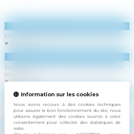
Droit des sociétés
/
Droit des sociétés commercia
Changement d'adresse d'un associé de SCI
Lire la suite
Droit de la famille, des personnes et de leur pat
Epargne des mineurs : quelle utilisation par
les parents
Lire la suite
Information sur les cookies
Droit du travail - Salariés
Nous avons recours à des cookies techniques
Droits des travailleurs saisonniers
pour assurer le bon fonctionnement du site, nous
Lire la suite
utilisons également des cookies soumis à votre
consentement pour collecter des statistiques de
Droit immobilier
/
Droit de la construction
visite.