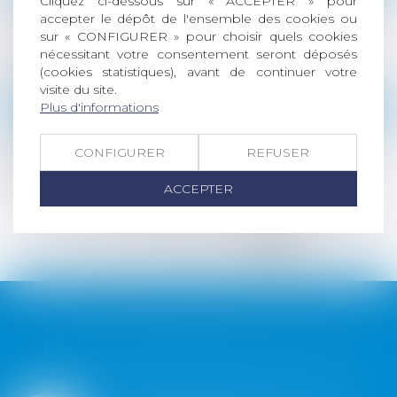
Cliquez ci-dessous sur « ACCEPTER » pour
La clause de la Vefa prévoyant de doubler la
accepter le dépôt de l'ensemble des cookies ou
durée de retard, non indemnisée, n’est pas
sur « CONFIGURER » pour choisir quels cookies
abusive
nécessitant votre consentement seront déposés
Lire la suite
(cookies statistiques), avant de continuer votre
visite du site.
Plus d'informations
Droit de la consommation
L’usager du service public n’est pas un
CONFIGURER
REFUSER
consommateur lié par un contrat
Lire la suite
ACCEPTER
<<
<
...
372
373
374
375
376
377
378
>
>>
LES DERNIÈRES ACTUS