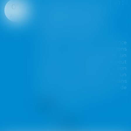
Assurance construction :
07
le dépassement du
AOÛT
montant maximal
garanti peut exclure
toute couverture
Lorsqu'un contrat d'assurance
limite sa garantie aux opérations
dont le coût n'excède pas un
certain montant, l'assuré ne peut
prétendre à la couverture de son
assureur s'il intervient sur un
chantier dépassant ce seuil sans
avoir obtenu l'extension de
garantie prévue au contrat...
Lire la suite