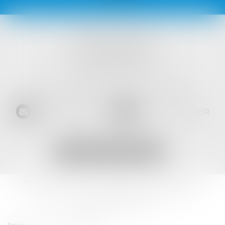
VISTA AVOCATS
1421 Avenue des Platanes
34970 LATTES
Tél :
04 99 52 69 65
- Fax :
04 67 64 15 36
NOUS CONTACTER
NOUS LOCALISER
Accueil
L'équipe
Les domaines d'intervention
Les actus
RDV en ligne
Contact
Les honoraires
Plan du site
Mentions légales
Articles
Septeo Digital & Services © 2019