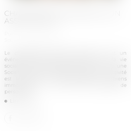
CHANGEMENT D'ADRESSE D'UN
ASSOCIÉ DE SCI
Publié le :
27/08/2019
Source :
blog.legalvision.fr
Le changement adresse associé SCI est un
événement pouvant se produire dans la vie
sociale de votre entreprise. Une SCI est une
Société Civile Immobilière. L’objet de son activité
est la gestion ou l’administration de biens
immobiliers. La SCI est une société de
personnes....
Lire la suite