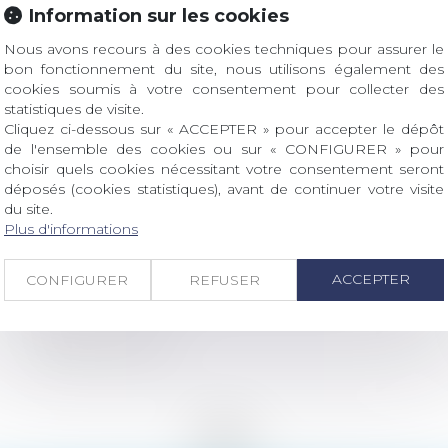
Information sur les cookies
Droit du travail - Salariés
/
Relation individuelles au travail
Droits des travailleurs des
Nous avons recours à des cookies techniques pour assurer le
bon fonctionnement du site, nous utilisons également des
plateformes : adoption des
cookies soumis à votre consentement pour collecter des
premières normes internationales
statistiques de visite.
Cliquez ci-dessous sur « ACCEPTER » pour accepter le dépôt
Lire la suite
de l'ensemble des cookies ou sur « CONFIGURER » pour
choisir quels cookies nécessitant votre consentement seront
déposés (cookies statistiques), avant de continuer votre visite
du site.
Droit du travail - Employeurs
/
Responsabilité accident du travail
Plus d'informations
Arrêt maladie : rupture
conventionnelle et discrimination
ACCEPTER
CONFIGURER
REFUSER
Lire la suite
<<
<
...
4
5
6
7
8
9
10
...
>
>>