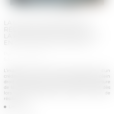
LA CLAUSE D’INDEMNITÉ DE
RÉSILIATION APPLIQUÉE À
LA RÉSILIATION D’UN CONTRAT
EN COURS NON POURSUIVI
Publié le :
05/10/2023
Source :
www.efl.fr
L’indemnité conventionnelle de résiliation d’un
crédit-bail est due en cas de résiliation de plein
droit du contrat non poursuivi après l’ouverture
de la procédure collective du crédit-preneur, dès
lors que l’indemnité vise aussi ce type de
résiliation...
Lire la suite