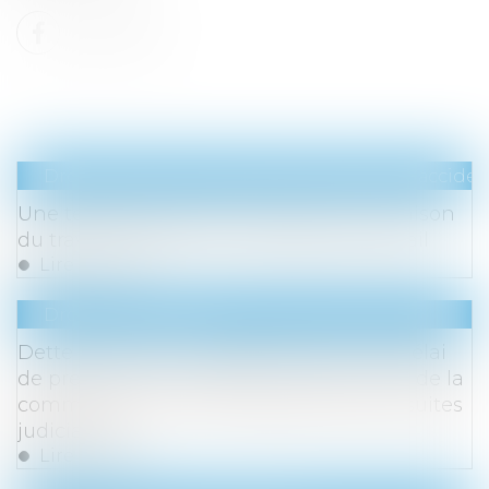
Droit du travail - Salariés
/
Responsabilité accident
Une tentative de suicide survenue en raison
du travail constitue un accident du travail
Lire la suite
Droit commercial
Dette douanière : la détermination du délai
de prescription dépend de la recherche de la
commission d’un acte passible de poursuites
judiciaires
Lire la suite