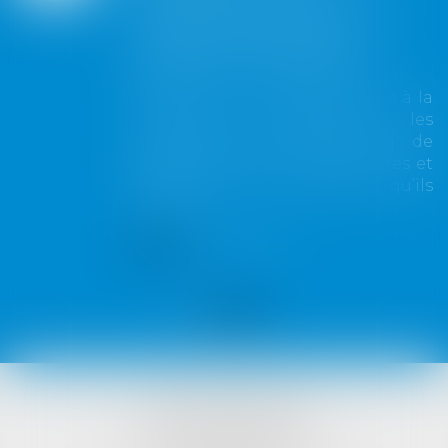
des autorités pour
contrôler les produits
déjà sur le marché
Pour faire des choix favorables à la
transition écologique, les
consommateurs ont besoin de
bénéficier d’informations claires et
fiables sur les produits qu’ils
achètent...
Lire la suite
VISTA AVOCATS
1421 Avenue des Platanes