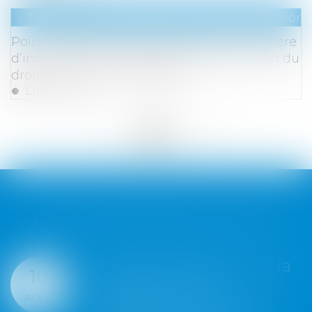
Droit du travail - Salariés
/
Droit de la protection 
Point de départ de la prescription en matière
d’indemnité de congés payés : application du
droit de l’Union européenne
Lire la suite
<<
<
...
147
148
149
150
151
152
153
...
>
>>
LES DERNIÈRES ACTUS
Nouvelle directive sur la
07
transition verte :
AOÛT
l’approche commune