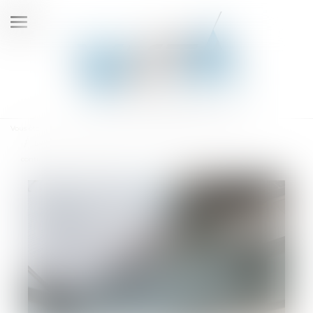
Ouvrir
le
menu
Vous êtes ici :
Accueil
La clause d’indemnité de résiliation appliquée à la résiliation d’un
contrat en cours non poursuivi