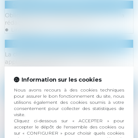
Droit du travail - Employeurs
Obligation de reclassement : attention à la
rédaction de l’avis d’inaptitude !
Lire la suite
Droit des sociétés
/
Procédures collectives
La clause d’indemnité de résiliation
appliquée à la résiliation d’un contrat en
cours non poursuivi
Lire la suite
Information sur les cookies
Nous avons recours à des cookies techniques
Droit des sociétés
pour assurer le bon fonctionnement du site, nous
La personnalité morale d'une société dissoute
utilisons également des cookies soumis à votre
subsiste aussi longtemps que ses droits et
consentement pour collecter des statistiques de
visite.
obligations à caractère social ne sont pas
Cliquez ci-dessous sur « ACCEPTER » pour
liquidés
accepter le dépôt de l'ensemble des cookies ou
Lire la suite
sur « CONFIGURER » pour choisir quels cookies