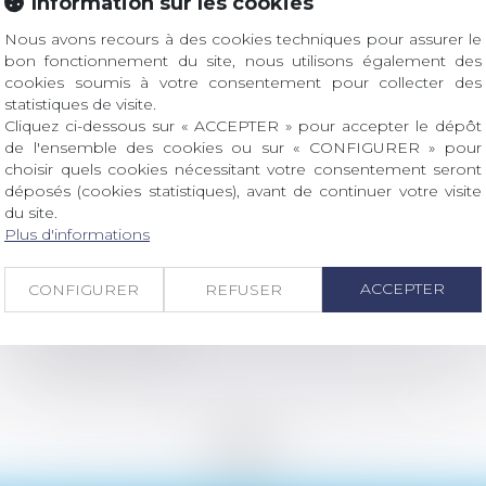
Information sur les cookies
Tarification AT-MP 2025
Nous avons recours à des cookies techniques pour assurer le
bon fonctionnement du site, nous utilisons également des
cookies soumis à votre consentement pour collecter des
statistiques de visite.
Lire la suite
Cliquez ci-dessous sur « ACCEPTER » pour accepter le dépôt
de l'ensemble des cookies ou sur « CONFIGURER » pour
choisir quels cookies nécessitant votre consentement seront
déposés (cookies statistiques), avant de continuer votre visite
du site.
Droit du travail - Employeurs
/
Droit de la protection sociale
Plus d'informations
Contribution patronale assurance
chômage
ACCEPTER
CONFIGURER
REFUSER
Lire la suite
<<
<
...
42
43
44
45
46
47
48
...
>
>>