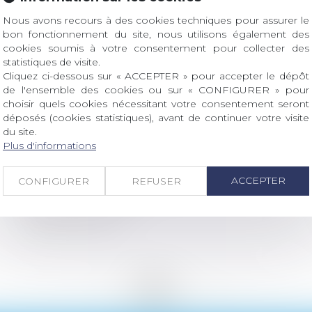
Tenir des propos racistes et sexistes
Nous avons recours à des cookies techniques pour assurer le
justifie un licenciement pour faute
bon fonctionnement du site, nous utilisons également des
grave
cookies soumis à votre consentement pour collecter des
statistiques de visite.
Cliquez ci-dessous sur « ACCEPTER » pour accepter le dépôt
Lire la suite
de l'ensemble des cookies ou sur « CONFIGURER » pour
choisir quels cookies nécessitant votre consentement seront
déposés (cookies statistiques), avant de continuer votre visite
du site.
Droit des sociétés
/
Transmission d’entreprise
Plus d'informations
La cession de fonds de commerce
ne confère pas à l’acquéreur tous les
ACCEPTER
CONFIGURER
REFUSER
droits du cédant
Lire la suite
<<
<
...
137
138
139
140
141
142
143
...
>
>>