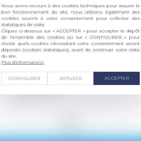
Une levée de fonds pour le premier
Nous avons recours à des cookies techniques pour assurer le
projet d'injection de biométhane en
bon fonctionnement du site, nous utilisons également des
Europe
cookies soumis à votre consentement pour collecter des
statistiques de visite.
Lire la suite
Cliquez ci-dessous sur « ACCEPTER » pour accepter le dépôt
de l'ensemble des cookies ou sur « CONFIGURER » pour
choisir quels cookies nécessitant votre consentement seront
déposés (cookies statistiques), avant de continuer votre visite
Droit du travail - Salariés
/
Responsabilité accident du travail
du site.
Plus d'informations
L’indemnisation des accidents du
travail avec incapacité permanente
compense-t-elle leurs conséquences
ACCEPTER
CONFIGURER
REFUSER
financières ?
Lire la suite
<<
<
...
111
112
113
114
115
116
117
...
>
>>