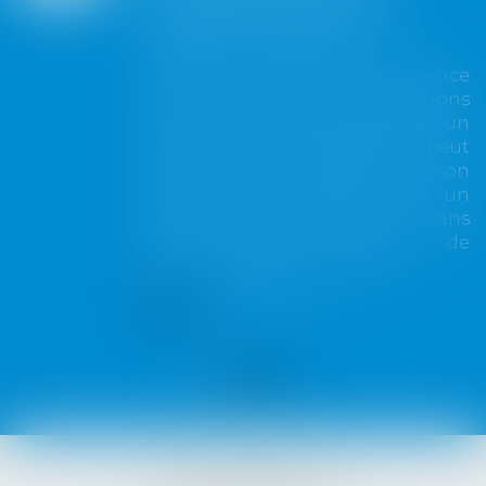
garanti peut exclure
toute couverture
Lorsqu'un contrat d'assurance
limite sa garantie aux opérations
dont le coût n'excède pas un
certain montant, l'assuré ne peut
prétendre à la couverture de son
assureur s'il intervient sur un
chantier dépassant ce seuil sans
avoir obtenu l'extension de
garantie prévue au contrat...
Lire la suite
VISTA AVOCATS