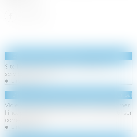
Droit de la consommation
Site internet sur mesure : prestation de
services, pas vente
Lire la suite
Droit de la famille, des personnes et de leur pat
Violences faites aux femmes : faut-il réformer
l’incapacité totale de travail, ou plutôt l’utiliser
correctement ?
Lire la suite