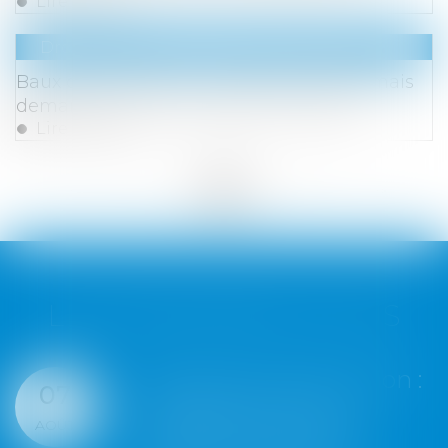
Lire la suite
Droit commercial
/
Baux commerciaux
Baux commerciaux : vous pouvez désormais
demander la mensualisation du loyer
Lire la suite
<<
<
...
10
11
12
13
14
15
16
...
>
>>
LES DERNIÈRES ACTUS
Assurance construction :
07
le dépassement du
AOÛT
montant maximal