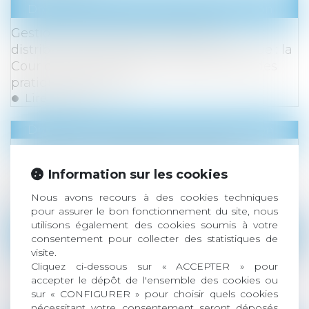
Droit commercial
/
Droit de la distribution
Gestion des pénuries, contrôle des
distributeurs et dépendance économique : la
Cour de cassation durcit l’appréciation des
pratiques verticales !
Lire la suite
Droit immobilier
/
Droit de la construction
Construction : éligibilité au fonds de
prévention du phénomène de mouvements
Information sur les cookies
de terrain
Nous avons recours à des cookies techniques
Lire la suite
pour assurer le bon fonctionnement du site, nous
utilisons également des cookies soumis à votre
Droit des sociétés
/
Procédures collectives
consentement pour collecter des statistiques de
visite.
Point de départ du délai de l’action en report
Cliquez ci-dessous sur « ACCEPTER » pour
de la cessation des paiements en cas
accepter le dépôt de l'ensemble des cookies ou
d’extension de procédure collective
sur « CONFIGURER » pour choisir quels cookies
Lire la suite
nécessitant votre consentement seront déposés