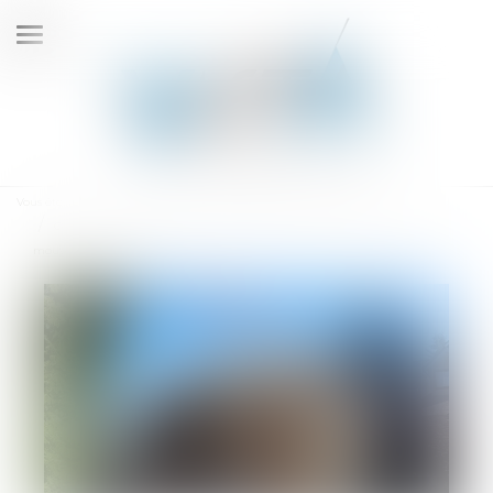
Ouvrir
le
menu
Vous êtes ici :
Accueil
Construction : éligibilité au fonds de prévention du phénomène de
mouvements de terrain