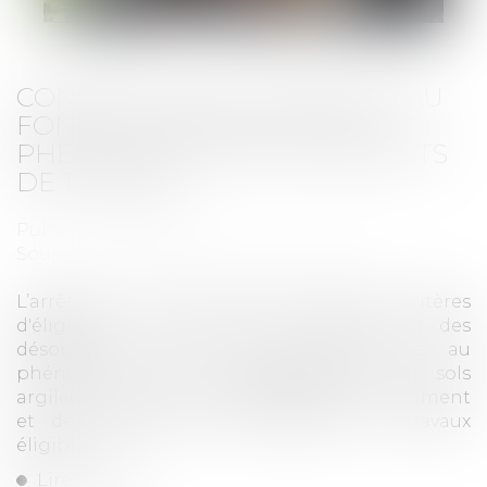
CONSTRUCTION : ÉLIGIBILITÉ AU
FONDS DE PRÉVENTION DU
PHÉNOMÈNE DE MOUVEMENTS
DE TERRAIN
Publié le :
05/06/2026
Source :
www.maisondescommunes85.fr
L’arrêté du 23 avril 2026 modifie les critères
d'éligibilité à l'aide pour la prévention des
désordres dans les constructions liés au
phénomène de retrait-gonflement des sols
argileux, ainsi que les modalités de financement
et de réalisation des prestations et travaux
éligibles...
Lire la suite