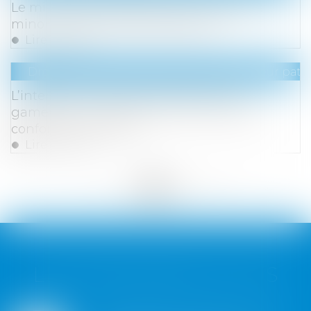
Le mi-temps thérapeutique ne peut pas
minorer la prime de participation
Lire la suite
Droit de la famille, des personnes et de leur pat
L’interdiction française d’exporter des
gamètes ou embryons post-mortem est
conforme à la CEDH
Lire la suite
<<
<
...
143
144
145
146
147
148
149
...
>
>>
LES DERNIÈRES ACTUS