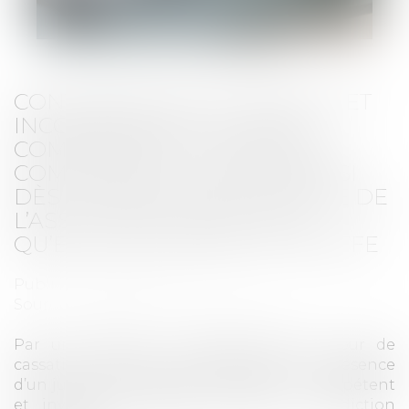
CONTESTATION DE CRÉANCE ET
INCOMPÉTENCE DU JUGE-
COMMISSAIRE : LE TRIBUNAL
COMPÉTENT EST RÉPUTÉ SAISI
DÈS LA DATE DE DÉLIVRANCE DE
L’ASSIGNATION, DÈS LORS
QU’ELLE EST REMISE AU GREFFE
Publié le :
27/10/2023
Source :
www.lemag-juridique.com
Par un arrêt du 4 octobre 2023, la Cour de
cassation apporte des précisions en présence
d’un juge-commissaire se déclarant incompétent
et invitant les parties à saisir la juridiction