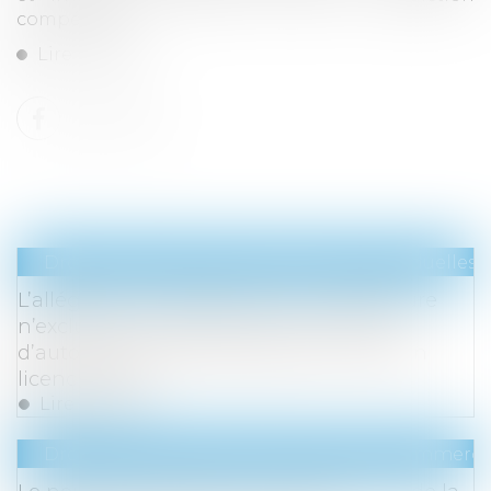
compétente...
Lire la suite
Droit du travail - Salariés
/
Relation individuelles a
L’allégation de fraude dans la candidature
n’exclut pas le respect de la procédure
d’autorisation administrative en vue d’un
licenciement
Lire la suite
Droit des sociétés
/
Droit des sociétés commercia