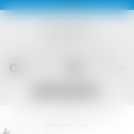
VISTA AVOCATS
1421 Avenue des Platanes
34970 LATTES
Tél :
04 99 52 69 65
- Fax :
04 67 64 15 36
NOUS CONTACTER
NOUS LOCALISER
Accueil
L'équipe
Les domaines d'intervention
Les actus
RDV en ligne
Contact
Les honoraires
Plan du site
Mentions légales
Articles