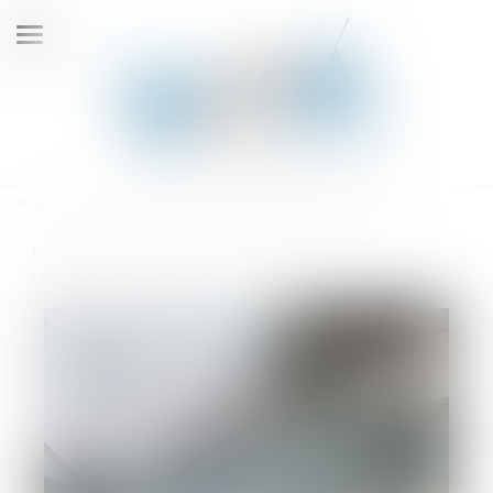
Ouvrir
le
menu
Vous êtes ici :
Accueil
Contestation de créance et incompétence du juge-commissaire : le
tribunal compétent est réputé saisi dès la date de délivrance de
l’assignation, dès lors qu’elle est remise au greffe