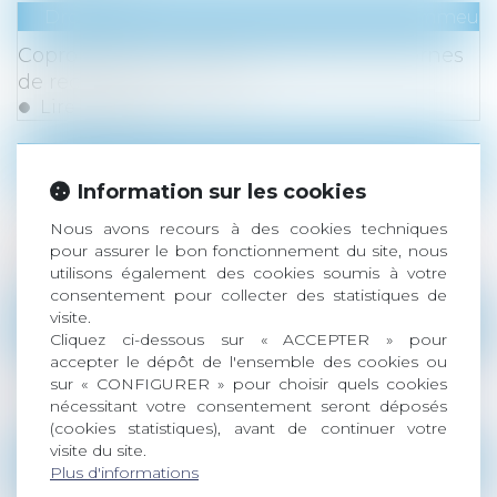
Droit immobilier
/
Cession et gestion d'immeub
Copropriétés : comment installer des bornes
de recharge électrique ?
Lire la suite
Droit commercial
/
Baux commerciaux
Information sur les cookies
La protection statutaire du locataire
commerçant mise à mal en cas de faillite du
Nous avons recours à des cookies techniques
bailleur !
pour assurer le bon fonctionnement du site, nous
utilisons également des cookies soumis à votre
Lire la suite
consentement pour collecter des statistiques de
visite.
Droit des sociétés
Cliquez ci-dessous sur « ACCEPTER » pour
Sauf abus, une assemblée de SARL peut être
accepter le dépôt de l'ensemble des cookies ou
sur « CONFIGURER » pour choisir quels cookies
tenue loin de son siège
nécessitant votre consentement seront déposés
Lire la suite
(cookies statistiques), avant de continuer votre
visite du site.
Droit des sociétés
/
Transmission d’entreprise
Plus d'informations