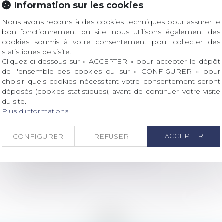
Information sur les cookies
Droit immobilier
/
Patrimoine et succession
/
Droit de la construction
Nous avons recours à des cookies techniques pour assurer le
Le coût des ouvrages dont la
bon fonctionnement du site, nous utilisons également des
réalisation conditionne l'autorisation
cookies soumis à votre consentement pour collecter des
de construire doit être intégré dans
statistiques de visite.
le prix forfaitaire, sinon faire l’objet
Cliquez ci-dessous sur « ACCEPTER » pour accepter le dépôt
d’un chiffrage
Lire la suite
de l'ensemble des cookies ou sur « CONFIGURER » pour
choisir quels cookies nécessitant votre consentement seront
déposés (cookies statistiques), avant de continuer votre visite
du site.
Plus d'informations
Droit du travail - Employeurs
/
Relation collectives au travail
Modalités, durée et estimation de la
ACCEPTER
CONFIGURER
REFUSER
mission de l’expert du CSE :
entretiens avec les salariés ?
Lire la suite
<<
<
...
156
157
158
159
160
161
162
...
>
>>