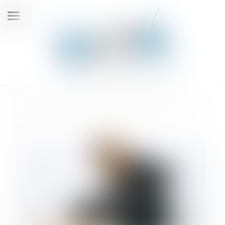
Ouvrir
le
menu
Vous êtes ici :
Accueil
La création d’un poste spécifique pour le salarié déclaré inapte ne
dispense pas l’employeur de s’assurer de sa compatibilité avec l’état de santé
du salarié