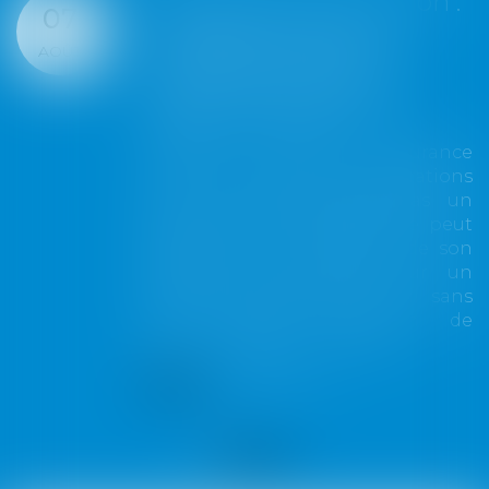
ruction :
Google écope de 
07
t du
millions d'euros
AOÛT
mal
d'amende pour vio
clure
des règles europ
re
de concurrence
d'assurance
Google a été condamné
ux opérations
une amende totale de 89
cède pas un
d’euros (environ 1 mi
ssuré ne peut
dollars) pour avoir enf
rture de son
règles de l’Union eu
vient sur un
visant à encadrer le po
e seuil sans
géants du numérique, a 
xtension de
Commission européenne..
rat...
Lire la suite