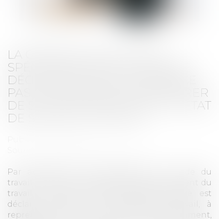
LA CRÉATION D’UN POSTE
SPÉCIFIQUE POUR LE SALARIÉ
DÉCLARÉ INAPTE NE DISPENSE
PAS L’EMPLOYEUR DE S’ASSURER
DE SA COMPATIBILITÉ AVEC L’ÉTAT
DE SANTÉ DU SALARIÉ
Publié le :
10/07/2023
Source :
www.lemag-juridique.com
Par application des dispositions du Code du
travail, lorsque le salarié victime d'un accident du
travail ou d'une maladie professionnelle est
déclaré inapte par le médecin du travail, à
reprendre l'emploi qu'il occupait précédemment,