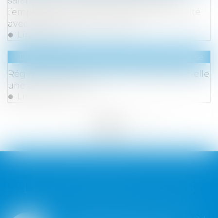
salarié déclaré inapte ne dispense pas
l’employeur de s’assurer de sa compatibilité
avec l’état de santé du salarié
Lire la suite
Droit des sociétés
/
Transmission d’entreprise
Régime DUTREIL : la location équipée est-elle
une activité éligible ?
Lire la suite
<<
<
...
162
163
164
165
166
167
168
...
>
>>
LES DERNIÈRES ACTUS