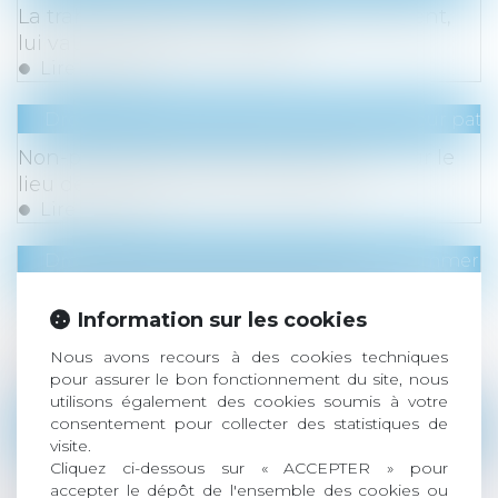
La trahison de Caïn, révélée par testament,
lui vaut la perte de son legs
Lire la suite
Droit de la famille, des personnes et de leur pat
Non-présentation d’enfant : précision sur le
lieu de commission de l’infraction
Lire la suite
Droit de la consommation
/
Pratiques commerci
Non-respect de l’obligation légale
Information sur les cookies
d’information et déchéance du droit aux
intérêts contractuels
Nous avons recours à des cookies techniques
Lire la suite
pour assurer le bon fonctionnement du site, nous
utilisons également des cookies soumis à votre
consentement pour collecter des statistiques de
Droit commercial
/
Baux commerciaux
visite.
Loyers commerciaux impayés et covid-19 : des
Cliquez ci-dessous sur « ACCEPTER » pour
accepter le dépôt de l'ensemble des cookies ou
exceptions possibles à la période de