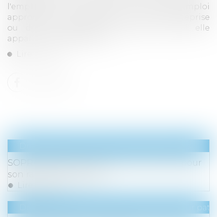
l'employeur lui propose un autre emploi
approprié à ses capacités, au sein de l'entreprise
ou des entreprises du groupe auquel elle
appartient le cas échéant...
Lire la suite
Droit des sociétés
/
Fusions et acquisitions
SOPRA STERIA reçoit le feu vert de l'UE pour
son rachat de ORDINA
Lire la suite
Droit de la famille, des personnes et de leur pat