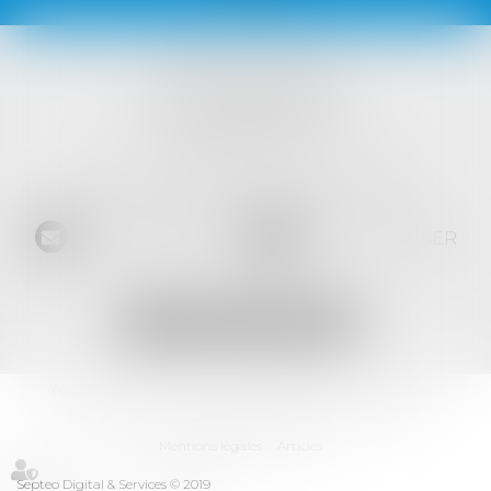
VISTA AVOCATS
1421 Avenue des Platanes
34970 LATTES
Tél :
04 99 52 69 65
- Fax :
04 67 64 15 36
NOUS CONTACTER
NOUS LOCALISER
Accueil
L'équipe
Les domaines d'intervention
Les actus
RDV en ligne
Contact
Les honoraires
Plan du site
Mentions légales
Articles
Septeo Digital & Services © 2019