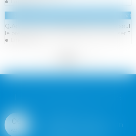
Lire la suite
Droit de la famille, des personnes et de leur pat
Qu’est-ce que le mariage posthume, que seul
le président de la République peut autoriser ?
Lire la suite
<<
<
...
258
259
260
261
262
263
264
...
>
>>
LES DERNIÈRES ACTUS
Succession : une
06
révocation de donation
AOÛT
frauduleuse peut