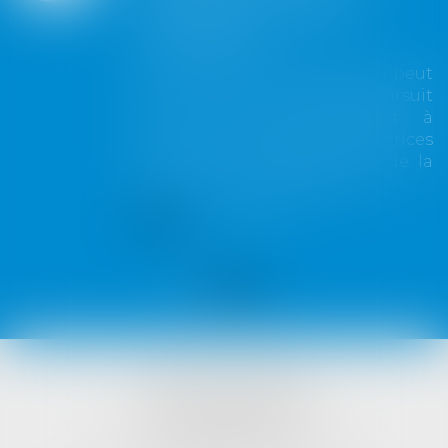
constituer un recel
successoral
La révocation d'une donation peut
être annulée lorsqu'elle poursuit
un but illicite consistant à
contourner les règles protectrices
de la réserve héréditaire et de la
réunion fictive des donations...
Lire la suite
VISTA AVOCATS
1421 Avenue des Platanes
34970 LATTES