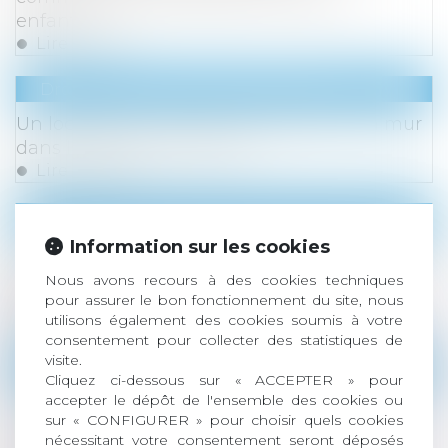
enfants
Lire la suite
Droit immobilier
/
Baux d'habitation
Un locataire a-il le droit de repeindre un mur
dans la couleur qu'il veut ?
Lire la suite
Droit immobilier
/
Droit de la construction
Information sur les cookies
Le délai de la garantie décennale peut-il être
allongé en cas de reconnaissance de
Nous avons recours à des cookies techniques
responsabilité du constructeur ?
pour assurer le bon fonctionnement du site, nous
utilisons également des cookies soumis à votre
Lire la suite
consentement pour collecter des statistiques de
visite.
Droit du travail - Employeurs
/
Droit de la protect
Cliquez ci-dessous sur « ACCEPTER » pour
Nouveau : un dispositif d'épargne salariale
accepter le dépôt de l'ensemble des cookies ou
sur « CONFIGURER » pour choisir quels cookies
mis en place dans une entreprise est
nécessitant votre consentement seront déposés