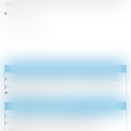
pendant 10 ans après la réception des travaux.
Lire la suite
Droit des sociétés
/
Procédures collectives
Procédure de conciliation : la suspension du
paiement des créances peut être imposée
Lire la suite
Droit de la consommation
L’UFC-Que choisir porte plainte contre
McDonald’s pour des « pratiques
commerciales trompeuses » visant les