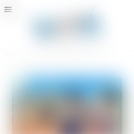
Ouvrir
le
menu
Vous êtes ici :
Accueil
Le délai de la garantie décennale peut-il être allongé en cas de
reconnaissance de responsabilité du constructeur ?