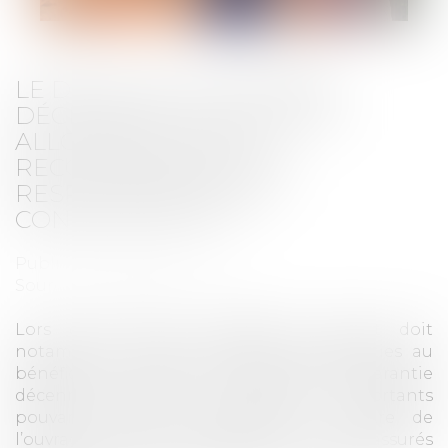
LE DÉLAI DE LA GARANTIE
DÉCENNALE PEUT-IL ÊTRE
ALLONGÉ EN CAS DE
RECONNAISSANCE DE
RESPONSABILITÉ DU
CONSTRUCTEUR ?
Publié le :
20/10/2021
Source :
www.flash-immo.fr
Lors d’une vente immobilière, l’agent doit
notamment vérifier l’existence de garanties au
bénéfice de l’acheteur. Parmi elles, la garantie
décennale couvre les désordres importants
pouvant affecter l’immeuble. Le maître de
l’ouvrage et ses acquéreurs sont donc assurés