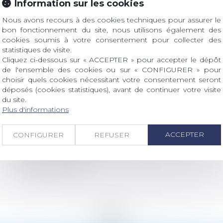
Information sur les cookies
Droit du travail - Employeurs
/
Responsabilité accident du travail
Nous avons recours à des cookies techniques pour assurer le
Des subventions pour prévenir les
bon fonctionnement du site, nous utilisons également des
accidents du travail et les maladies
cookies soumis à votre consentement pour collecter des
professionnelles
statistiques de visite.
Cliquez ci-dessous sur « ACCEPTER » pour accepter le dépôt
Lire la suite
de l'ensemble des cookies ou sur « CONFIGURER » pour
choisir quels cookies nécessitant votre consentement seront
déposés (cookies statistiques), avant de continuer votre visite
du site.
Droit commercial
/
Patrimoine et succession
/
Droit de la concurrence
Plus d'informations
Conseiller en investissements : une
information floue engage sa
ACCEPTER
CONFIGURER
REFUSER
responsabilité
Lire la suite
<<
<
...
36
37
38
39
40
41
42
...
>
>>