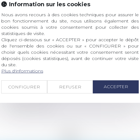
Information sur les cookies
Droit immobilier
/
Droit de la construction
Construction sur le terrain d’autrui :
Nous avons recours à des cookies techniques pour assurer le
le remboursement du constructeur
bon fonctionnement du site, nous utilisons également des
cookies soumis à votre consentement pour collecter des
ne dépend pas de son éviction
statistiques de visite.
préalable
Cliquez ci-dessous sur « ACCEPTER » pour accepter le dépôt
Lire la suite
de l'ensemble des cookies ou sur « CONFIGURER » pour
choisir quels cookies nécessitant votre consentement seront
déposés (cookies statistiques), avant de continuer votre visite
du site.
Droit des sociétés
/
Droit des sociétés commerciales et professionnelles
Plus d'informations
Nullité d’AG de SARL pour défaut de
qualité d’associé d'un participant
ACCEPTER
CONFIGURER
REFUSER
Lire la suite
<<
<
...
141
142
143
144
145
146
147
...
>
>>