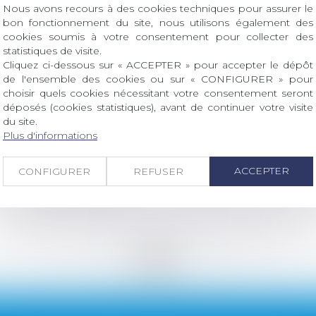
Nous avons recours à des cookies techniques pour assurer le
?
bon fonctionnement du site, nous utilisons également des
cookies soumis à votre consentement pour collecter des
Lire la suite
statistiques de visite.
Cliquez ci-dessous sur « ACCEPTER » pour accepter le dépôt
de l'ensemble des cookies ou sur « CONFIGURER » pour
choisir quels cookies nécessitant votre consentement seront
Droit de la famille, des personnes et de leur patrimoine
déposés (cookies statistiques), avant de continuer votre visite
du site.
Droit de partage : une première
Plus d'informations
réduction en 2020
ACCEPTER
CONFIGURER
REFUSER
Lire la suite
<<
<
...
366
367
368
369
370
371
372
...
>
>>