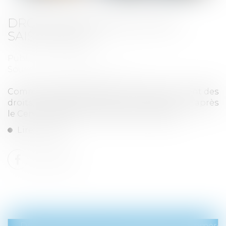
DROITS DES TRAVAILLEURS
SAISONNIERS
Publié le :
27/08/2019
Source :
www.letelegramme.fr
Comme les autres salariés, les saisonniers ont des
droits et des devoirs. Petit tour d’horizon, d’après
le Centre régional information jeunesse...
Lire la suite
Droit des sociétés
/
Droit des sociétés commercia