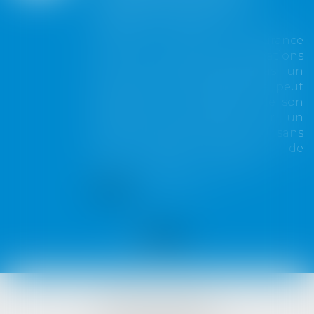
toute couverture
Lorsqu'un contrat d'assurance
limite sa garantie aux opérations
dont le coût n'excède pas un
certain montant, l'assuré ne peut
prétendre à la couverture de son
assureur s'il intervient sur un
chantier dépassant ce seuil sans
avoir obtenu l'extension de
garantie prévue au contrat...
Lire la suite
VISTA AVOCATS