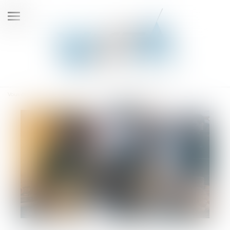
Ouvrir
le
menu
Vous êtes ici :
Accueil
Droits des travailleurs saisonniers