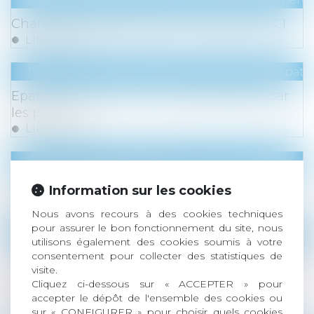
Changement d'adresse d'un associé de SCI
Lire la suite
Droit de la famille, des personnes et de leur pat
Epargne des mineurs : quelle utilisation par
les parents
Lire la suite
Droit du travail - Salariés
Droits des travailleurs saisonniers
Information sur les cookies
Lire la suite
Nous avons recours à des cookies techniques
pour assurer le bon fonctionnement du site, nous
Droit immobilier
/
Droit de la construction
utilisons également des cookies soumis à votre
La clause de la Vefa prévoyant de doubler la
consentement pour collecter des statistiques de
visite.
durée de retard, non indemnisée, n’est pas
Cliquez ci-dessous sur « ACCEPTER » pour
abusive
accepter le dépôt de l'ensemble des cookies ou
Lire la suite
sur « CONFIGURER » pour choisir quels cookies