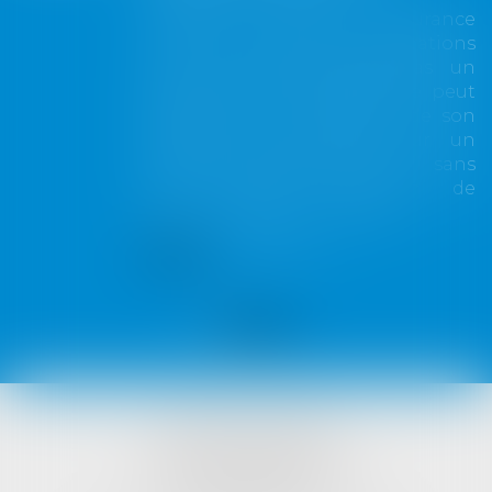
Lorsqu'un contrat d'assurance
limite sa garantie aux opérations
dont le coût n'excède pas un
certain montant, l'assuré ne peut
prétendre à la couverture de son
assureur s'il intervient sur un
chantier dépassant ce seuil sans
avoir obtenu l'extension de
garantie prévue au contrat...
Lire la suite
VISTA AVOCATS
1421 Avenue des Platanes