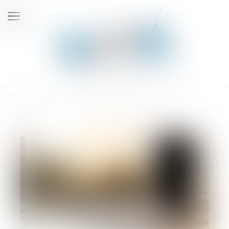
Ouvrir
le
menu
Vous êtes ici :
Accueil
Entreprises familiales : comment assurer leur transmission et leur
pérennité ?