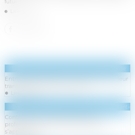
futur...
Lire la suite
Droit des sociétés
/
Transmission d’entreprise
Entreprises familiales : comment assurer leur
transmission et leur pérennité ?
Lire la suite
Droit de la consommation
/
Contrats et garanti
Contrats conclus à distance entre
professionnels : le droit de rétractation
s’applique-t-il ?