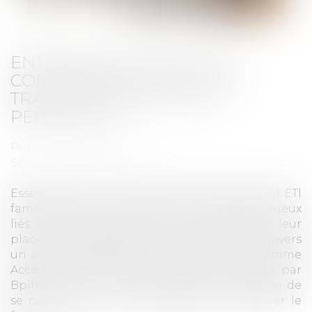
ENTREPRISES FAMILIALES :
COMMENT ASSURER LEUR
TRANSMISSION ET LEUR
PÉRENNITÉ ?
Publié le :
19/05/2025
Source :
www.lafrenchfab.fr
Essentielles à l’économie française, les PME et ETI
familiales sont confrontées à de multiples enjeux
liés à leur gouvernance, leur transmission, leur
place dans l’écosystème entrepreneurial. A travers
un accompagnement sur-mesure, le programme
Accélérateur Entreprises familiales impulsé par
Bpifrance permet aux dirigeants d’entreprise de
se confronter à ces thématiques et préparer le