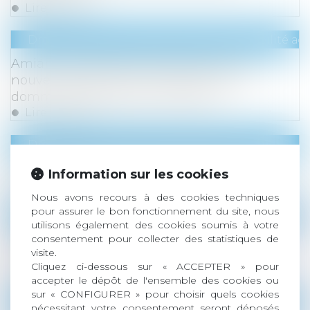
Lire la suite
Droit du travail - Employeurs
/
Responsabilité acc
Amiante et préjudice d’anxiété : seul le
nouvel employeur est responsable si le
dommage naît après le transfert !
Lire la suite
Droit des sociétés
/
Levées de fonds
Nouvelle levée de fonds pour Neovacs
Information sur les cookies
Lire la suite
Nous avons recours à des cookies techniques
pour assurer le bon fonctionnement du site, nous
Droit immobilier
/
Droit de la construction
utilisons également des cookies soumis à votre
Sous-traitance : pas de nullité sans
consentement pour collecter des statistiques de
visite.
manquement préalable aux garanties
Cliquez ci-dessous sur « ACCEPTER » pour
Lire la suite
accepter le dépôt de l'ensemble des cookies ou
sur « CONFIGURER » pour choisir quels cookies
Droit des sociétés
nécessitant votre consentement seront déposés