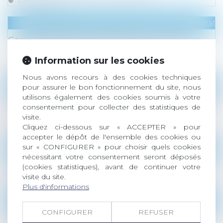
Lire la suite
Droit de la famille, des personnes et de leur pat
Congés maternité et paternité : un rapport
recommande un "parcours 1000 jours"
Information sur les cookies
Lire la suite
Nous avons recours à des cookies techniques
Droit immobilier
/
Baux d'habitation
pour assurer le bon fonctionnement du site, nous
utilisons également des cookies soumis à votre
Lutte contre l’habitat indigne : l’ordonnance
consentement pour collecter des statistiques de
enfin publiée
visite.
Lire la suite
Cliquez ci-dessous sur « ACCEPTER » pour
accepter le dépôt de l'ensemble des cookies ou
sur « CONFIGURER » pour choisir quels cookies
Droit du travail - Salariés
nécessitant votre consentement seront déposés
Entretien préalable : qui peut participer ?
(cookies statistiques), avant de continuer votre
visite du site.
Lire la suite
Plus d'informations
Droit de la consommation
CONFIGURER
REFUSER
Une nouvelle loi sur le démarchage