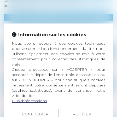
Lire la suite
Droit du travail - Salariés
Licenciement pour inaptitude : quelles
indemnités pour le salarié ?
Information sur les cookies
Lire la suite
Nous avons recours à des cookies techniques
pour assurer le bon fonctionnement du site, nous
Droit de la consommation
utilisons également des cookies soumis à votre
consentement pour collecter des statistiques de
Calcul du taux d’intérêt d’un prêt en faveur
visite.
du consommateur
Cliquez ci-dessous sur « ACCEPTER » pour
Lire la suite
accepter le dépôt de l'ensemble des cookies ou
sur « CONFIGURER » pour choisir quels cookies
Droit des sociétés
/
Procédures collectives
nécessitant votre consentement seront déposés
(cookies statistiques), avant de continuer votre
Faillites d'entreprises étrangères : loi
visite du site.
applicable aux sûretés et admission des
Plus d'informations
créances
Lire la suite
CONFIGURER
REFUSER