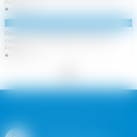
nullité
Lire la suite
Droit de la famille, des personnes et de leur pat
Recherche de paternité internationale :
cassation de l’arrêt appliquant la loi de
Floride
Lire la suite
<<
<
...
9
10
11
12
13
14
15
...
>
>>
LES DERNIÈRES ACTUS
Succession : une
05