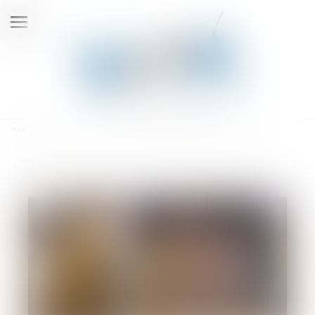
Ouvrir
le
menu
Vous êtes ici :
Accueil
Gestion des pénuries, contrôle des distributeurs et dépendance
économique : la Cour de cassation durcit l’appréciation des pratiques
verticales !