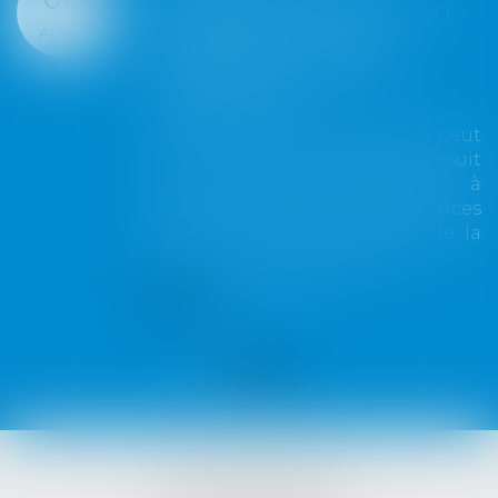
révocation de donation
AOÛT
frauduleuse peut
constituer un recel
successoral
La révocation d'une donation peut
être annulée lorsqu'elle poursuit
un but illicite consistant à
contourner les règles protectrices
de la réserve héréditaire et de la
réunion fictive des donations...
Lire la suite
VISTA AVOCATS