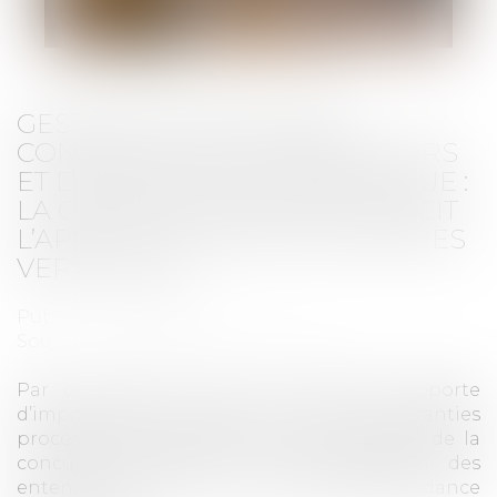
GESTION DES PÉNURIES,
CONTRÔLE DES DISTRIBUTEURS
ET DÉPENDANCE ÉCONOMIQUE :
LA COUR DE CASSATION DURCIT
L’APPRÉCIATION DES PRATIQUES
VERTICALES !
Publié le :
05/06/2026
Source :
www.lemag-juridique.com
Par cet arrêt, la Cour de cassation apporte
d’importantes précisions tant sur les garanties
procédurales applicables devant l’Autorité de la
concurrence que sur la caractérisation des
ententes verticales et de l’abus de dépendance