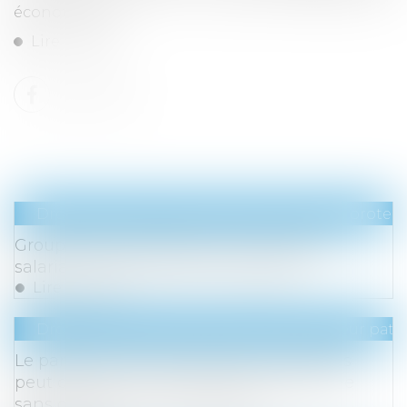
économique...
Lire la suite
Droit du travail - Employeurs
/
Droit de la protect
Groupements d’employeurs et portage
salarial : des démarches simplifiées
Lire la suite
Droit de la famille, des personnes et de leur pat
Le parent ayant assumé seul les charges
peut obtenir une contribution rétroactive
sans détailler chaque dépense !