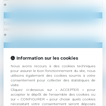
Lire la suite
Droit de la consommation
Site internet sur mesure : prestation de
services, pas vente
Lire la suite
Droit de la famille, des personnes et de leur pat
Violences faites aux femmes : faut-il réformer
Information sur les cookies
l’incapacité totale de travail, ou plutôt l’utiliser
correctement ?
Nous avons recours à des cookies techniques
Lire la suite
pour assurer le bon fonctionnement du site, nous
utilisons également des cookies soumis à votre
consentement pour collecter des statistiques de
Droit commercial
/
Droit de la distribution
visite.
Gestion des pénuries, contrôle des
Cliquez ci-dessous sur « ACCEPTER » pour
accepter le dépôt de l'ensemble des cookies ou
distributeurs et dépendance économique : la
sur « CONFIGURER » pour choisir quels cookies
Cour de cassation durcit l’appréciation des
nécessitant votre consentement seront déposés