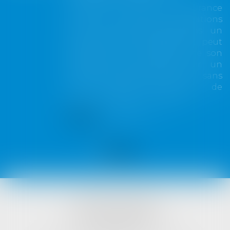
Lorsqu'un contrat d'assurance
limite sa garantie aux opérations
dont le coût n'excède pas un
certain montant, l'assuré ne peut
prétendre à la couverture de son
assureur s'il intervient sur un
chantier dépassant ce seuil sans
avoir obtenu l'extension de
garantie prévue au contrat...
Lire la suite
VISTA AVOCATS
1421 Avenue des Platanes
34970 LATTES