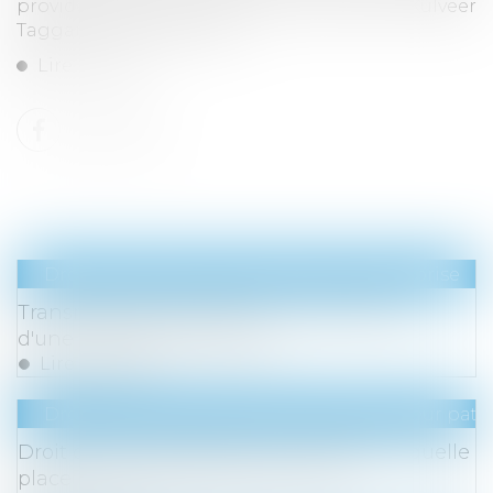
providentiels tels que Terrence Rohan, Kulveer
Taggar et Rich Aberman...
Lire la suite
Droit des sociétés
/
Transmission d’entreprise
Transmission d'entreprise : l'importance
d'une stratégie de cession
Lire la suite
Droit de la famille, des personnes et de leur pat
Droit de visite et placement d’enfants : quelle
place pour la parole des mineurs ?