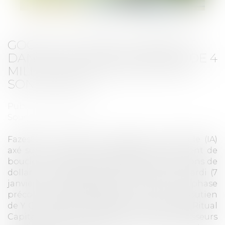
GOOGLE SOUTIENT FAZESHIFT
DANS UNE LEVÉE DE FONDS DE 4
MILLIONS DE DOLLARS POUR
SON AGENT IA
Publié le :
17/01/2025
Source :
lesnews.ca
Fazeshift, un agent d’intelligence artificielle (IA)
axé sur la gestion des comptes clients, vient de
boucler un tour de financement de 4 millions de
dollars. Cette levée de fonds, annoncée mardi (7
janvier), a été dirigée par le fonds d’IA en phase
précoce de Google, Gradient, et a reçu le soutien
de Y Combinator, Wayfinder, Pioneer Fund, Ritual
Capital, Phoenix Fund, ainsi que d’investisseurs