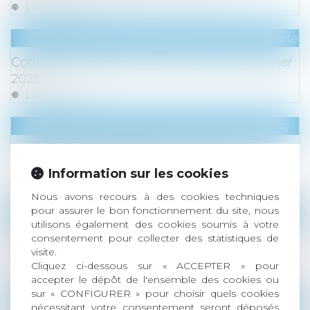
Lire la suite
Droit du travail - Employeurs
/
Droit de la protect
Cotisations sociales : quels taux au 1er janvier
2025 ?
Lire la suite
Droit des sociétés
/
Transmission d’entreprise
Reprendre une entreprise familiale : quel
profil pour le repreneur ?
Information sur les cookies
Lire la suite
Nous avons recours à des cookies techniques
pour assurer le bon fonctionnement du site, nous
Droit immobilier
/
Droit de la construction
utilisons également des cookies soumis à votre
Immobilier neuf en 2025 : un nouveau seuil
consentement pour collecter des statistiques de
visite.
pour la RE 2020
Cliquez ci-dessous sur « ACCEPTER » pour
Lire la suite
accepter le dépôt de l'ensemble des cookies ou
sur « CONFIGURER » pour choisir quels cookies
Droit des sociétés
/
Levées de fonds
nécessitant votre consentement seront déposés