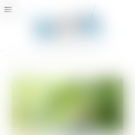
Ouvrir
le
menu
Vous êtes ici :
Accueil
Google soutient Fazeshift dans une levée de fonds de 4 millions de
dollars pour son agent IA