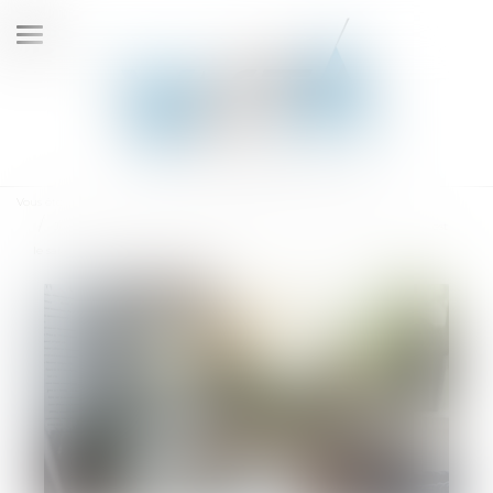
Ouvrir
le
menu
Vous êtes ici :
Accueil
Jours de fractionnement : la renonciation n’est pas automatique si c’est
le salarié qui décide du fractionnement