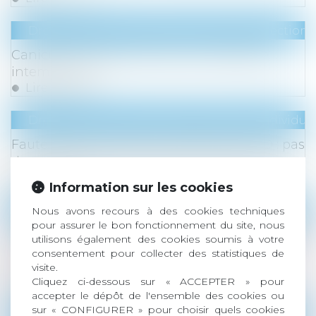
Droit du travail - Salariés
/
Droit de la protection 
Canicule : qui peut recourir au chômage
intempéries ?
Lire la suite
Droit du travail - Employeurs
/
Relation individuel
Faute grave et rupture anticipée du CDD : pas
de procédure de licenciement à respecter
Lire la suite
Information sur les cookies
Droit de la famille, des personnes et de leur pat
Nous avons recours à des cookies techniques
pour assurer le bon fonctionnement du site, nous
Récompense due à la communauté : point de
utilisons également des cookies soumis à votre
départ des intérêts en cas d’aliénation d’un
consentement pour collecter des statistiques de
bien propre
visite.
Cliquez ci-dessous sur « ACCEPTER » pour
Lire la suite
accepter le dépôt de l'ensemble des cookies ou
sur « CONFIGURER » pour choisir quels cookies