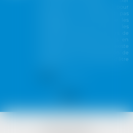
La demande tendant à fixer
l'assiette d'un passage pour
désenclaver un fonds n'est pas
irrecevable du seul fait que les
propriétaires de toutes les
parcelles envisagées au cours de
l'expertise n'ont pas été mis en
cause. Encore faut-il qu'il existe
réellement une autre solution de
désenclavement susceptible d'être
retenue.
Lire la suite
VISTA AVOCATS