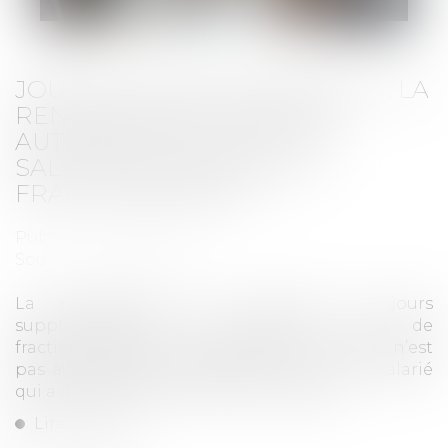
JOURS DE FRACTIONNEMENT : LA
RENONCIATION N’EST PAS
AUTOMATIQUE SI C’EST LE
SALARIÉ QUI DÉCIDE DU
FRACTIONNEMENT
Publié le :
24/06/2025
Source :
www.qiiro.eu
La renonciation d’un salarié aux jours
supplémentaires de congés en cas de
fractionnement ne se présume pas. Et elle n’est
pas automatique simplement car c’est le salarié
qui a décidé de fractionner ses congés...
Lire la suite