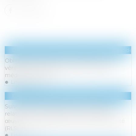
Droit du travail - Salariés
/
Responsabilité accident
Obligation de sécurité : l’employeur doit
vérifier l’effectivité des préconisations du
médecin du travail
Lire la suite
Droit immobilier
/
Baux d'habitation
Suivi approfondi des recommandations
relatives à la conception et à la mise en
œuvre de la réduction de loyer de solidarité
(RLS)
Lire la suite