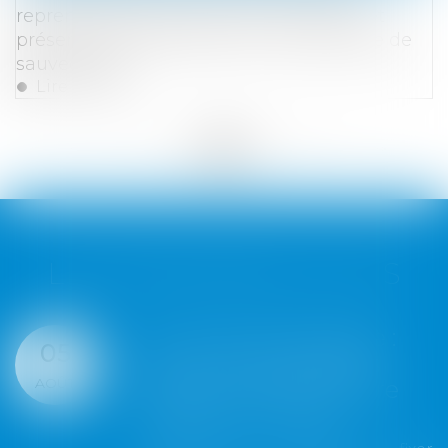
reprennent la direction de l'entreprise et
préservent l'emploi après une procédure de
sauvegarde
Lire la suite
<<
<
...
32
33
34
35
36
37
38
...
>
>>
LES DERNIÈRES ACTUS
Servitude de passage :
04
tous les propriétaires
AOÛT
voisins n'ont pas à être
appelés en justice