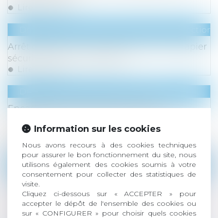
Lire la suite
Droit du travail - Salariés
/
Droit de la protection 
Arrêt de travail : le nouveau formulaire papier
sécurisé devient obligatoire
Lire la suite
Droit immobilier
/
Baux d'habitation
Encadrement des loyers des baux
d’habitation : prolongation du dispositif
Information sur les cookies
jusqu’en 2026
Lire la suite
Nous avons recours à des cookies techniques
pour assurer le bon fonctionnement du site, nous
utilisons également des cookies soumis à votre
Droit de la famille, des personnes et de leur pat
consentement pour collecter des statistiques de
Nationalité française par mariage : la
visite.
conception d’un enfant hors union suffit à
Cliquez ci-dessous sur « ACCEPTER » pour
accepter le dépôt de l'ensemble des cookies ou
caractériser la cessation de communauté de
sur « CONFIGURER » pour choisir quels cookies
vie