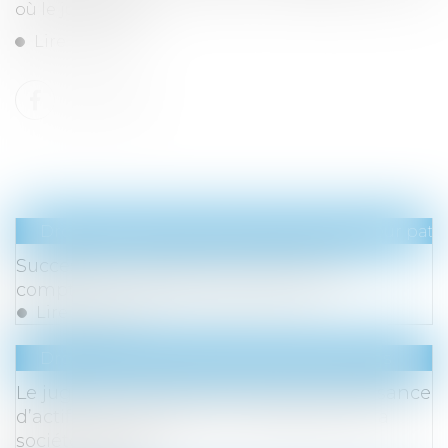
où le juge statue...
Lire la suite
Droit de la famille, des personnes et de leur pat
Succession : pourquoi les héritiers d'un
compte-titres paient-ils plus cher ?
Lire la suite
Droit des sociétés
/
Procédures collectives
Le juge doit vérifier la preuve de l’insuffisance
d’actif pour condamner le dirigeant de la
société liquidée