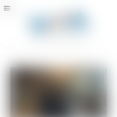
Ouvrir
le
menu
Vous êtes ici :
Accueil
Le juge doit vérifier la preuve de l’insuffisance d’actif pour condamner le
dirigeant de la société liquidée