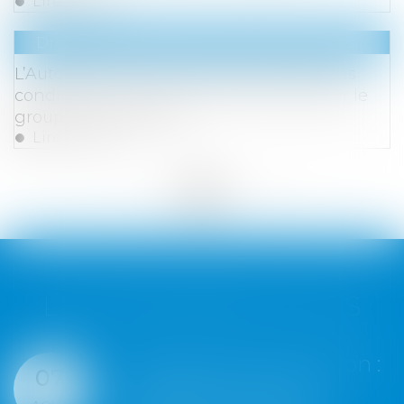
Lire la suite
Droit des sociétés
/
Fusions et acquisitions
L’Autorité de la concurrence autorise sans
conditions le rachat du groupe Tryba par le
groupe VKR Holding
Lire la suite
<<
<
...
20
21
22
23
24
25
26
...
>
>>
LES DERNIÈRES ACTUS
onstruction :
Google écope
07
ement du
millions d'eur