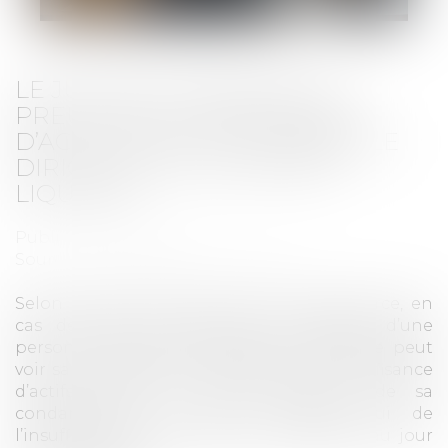
LE JUGE DOIT VÉRIFIER LA
PREUVE DE L’INSUFFISANCE
D’ACTIF POUR CONDAMNER LE
DIRIGEANT DE LA SOCIÉTÉ
LIQUIDÉE
Publié le :
04/09/2025
Source :
www.lemag-juridique.com
Selon l’article L.651-2 du Code de commerce, en
cas de faute de gestion, le dirigeant d’une
personne morale en liquidation judiciaire peut
voir sa responsabilité engagée pour insuffisance
d’actifs. Dans ce cas, le montant de sa
condamnation ne peut excéder celui de
l’insuffisance d’actif, telle que constatée au jour