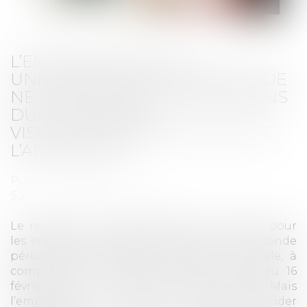
L’EMPLOYEUR PEUT-IL
UNILATÉRALEMENT DÉCIDER DE
NE PROCÉDER À DES RÉUNIONS
DU CSE QUE PAR
VISIOCONFÉRENCE SUR TOUTE
L’ANNÉE 2021 ?
Publié le :
03/02/2021
Source :
www.editions-tissot.fr
Le recours à la visioconférence est facilité pour
les employeurs pendant la durée de la seconde
période d’état d’urgence sanitaire nationale, à
compter du 27 novembre 2020 et jusqu’au 16
février 2021 sous réserve de sa prolongation. Mais
l’employeur ne peut toutefois décider