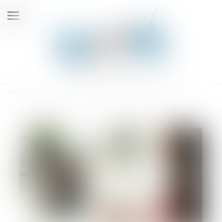
Ouvrir
le
menu
Vous êtes ici :
Accueil
L’employeur peut-il unilatéralement décider de ne procéder à des
réunions du CSE que par visioconférence sur toute l’année 2021 ?