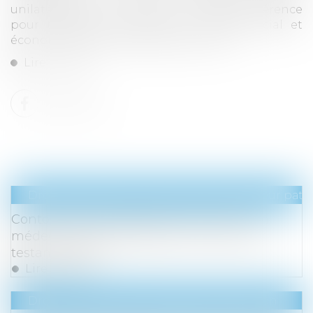
unilatéralement le recours à la visioconférence
pour toutes les réunions du comité social et
économique (CSE) organisées en 2021...
Lire la suite
Droit de la famille, des personnes et de leur pat
Contours de l'incapacité de recevoir d'un
médecin désigné légataire et exécuteur
testamentaire
Lire la suite
Droit immobilier
/
Droit de la construction