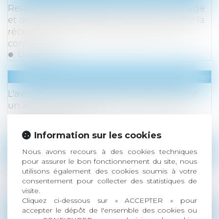
Responsabilité solidaire du maître d'ouvrage
et des constructeurs après le prononcé de la
réception des travaux : quels en sont les
contours ?
Lire la suite
Droit des sociétés
/
Droit des sociétés commercia
L'avance en compte courant consentie par
un actionnaire minoritaire n'est pas une
opération courante
Lire la suite
Information sur les cookies
Droit du travail - Employeurs
/
Droit de la protect
Nous avons recours à des cookies techniques
pour assurer le bon fonctionnement du site, nous
Des aides pour protéger la santé de vos
utilisons également des cookies soumis à votre
salariés
consentement pour collecter des statistiques de
Lire la suite
visite.
Cliquez ci-dessous sur « ACCEPTER » pour
accepter le dépôt de l'ensemble des cookies ou
Droit du travail - Employeurs