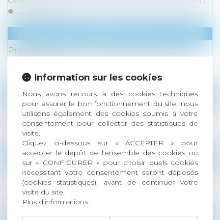
Lire la suite
Droit du travail - Employeurs
Prévenir les TMS : une question toujours
d’actualité
Lire la suite
Information sur les cookies
Nous avons recours à des cookies techniques
Droit immobilier
/
Droit de la construction
pour assurer le bon fonctionnement du site, nous
L’assurance dommages ouvrage du
utilisons également des cookies soumis à votre
consentement pour collecter des statistiques de
logement
visite.
Lire la suite
Cliquez ci-dessous sur « ACCEPTER » pour
accepter le dépôt de l'ensemble des cookies ou
Droit commercial
/
Baux commerciaux
sur « CONFIGURER » pour choisir quels cookies
nécessitant votre consentement seront déposés
L’indemnité d’éviction en question devant le
(cookies statistiques), avant de continuer votre
Conseil constitutionnel
visite du site.
Lire la suite
Plus d'informations