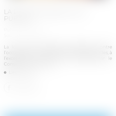
LA LOI « ANTI-SQUAT » EST
PUBLIÉE
Publié le :
12/09/2023
Source :
www.efl.fr
La loi visant à protéger les logements contre
l’occupation illicite est publiée. Tous ses articles, à
l’exception d’un seul, ont été validés par le
Conseil constitutionnel...
Lire la suite