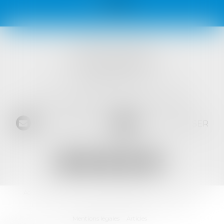
VISTA AVOCATS
1421 Avenue des Platanes
34970 LATTES
Tél :
04 99 52 69 65
- Fax :
04 67 64 15 36
NOUS CONTACTER
NOUS LOCALISER
Accueil
L'équipe
Les domaines d'intervention
Les actus
RDV en ligne
Contact
Les honoraires
Plan du site
Mentions légales
Articles