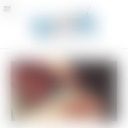
Ouvrir
le
menu
Vous êtes ici :
Accueil
La loi « anti-squat » est publiée