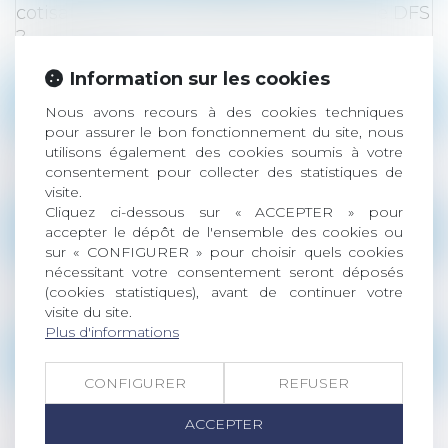
cotisations d'un salarié bénéficiant d'une DFS
?
Lire la suite
Information sur les cookies
Droit des sociétés
/
Transmission d’entreprise
Nous avons recours à des cookies techniques
pour assurer le bon fonctionnement du site, nous
Entreprise individuelle, exploitation
utilisons également des cookies soumis à votre
personnelle et exonération « Dutreil »
consentement pour collecter des statistiques de
Lire la suite
visite.
Cliquez ci-dessous sur « ACCEPTER » pour
Droit du travail - Employeurs
/
Relation collectives
accepter le dépôt de l'ensemble des cookies ou
sur « CONFIGURER » pour choisir quels cookies
Salariée enceinte sur un poste à risques : les
nécessitant votre consentement seront déposés
obligations légales de l'employeur
(cookies statistiques), avant de continuer votre
visite du site.
Lire la suite
Plus d'informations
Droit des sociétés
/
Procédures collectives
CONFIGURER
REFUSER
Un abandon de créance pour préserver le
chiffre d'affaires : une aide commercial
ACCEPTER
déductible ?