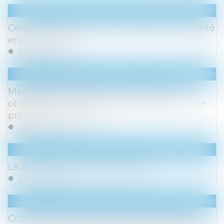
Droit des sociétés
/
Droit des sociétés commercia
Cession de contrôle commerciale et solidarité
entre cédants
Lire la suite
Droit de la famille, des personnes et de leur pat
Mariage de personnes de même sexe :
obligation positive de reconnaissance et de
protection juridiques
Lire la suite
Droit immobilier
/
Droit de la propriété
La loi « anti-squat » est publiée
Lire la suite
Droit du travail - Employeurs
/
Droit de la protect
Comment calculer l'assiette minimale des