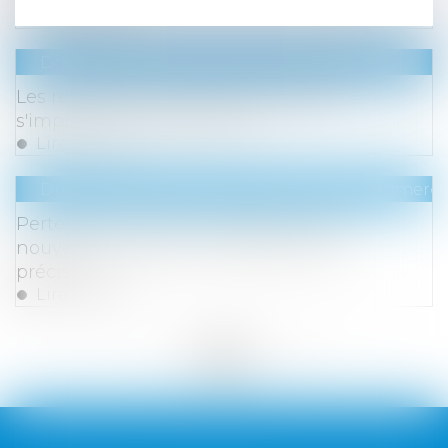
Lire la suite
Droit immobilier
/
Droit de la propriété
Les restrictions au droit de propriété
s'imposent aux acquéreurs
Lire la suite
Droit des sociétés
/
Droit des sociétés commercia
Perte de la moitié du capital social : la
nouvelle procédure de régularisation
précisée
Lire la suite
<<
<
...
151
152
153
154
155
156
157
...
>
>>