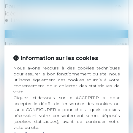
Pourquoi lever des fonds est une mauvaise
idée ?
Lire la suite
Droit de la consommation
Un affichage clair et distinct du prix des livres
neufs ou d'occasion
Information sur les cookies
Lire la suite
Nous avons recours à des cookies techniques
Droit des sociétés
/
Droit des sociétés commercia
pour assurer le bon fonctionnement du site, nous
utilisons également des cookies soumis à votre
Sociétés multinationales : déclaration
consentement pour collecter des statistiques de
d’informations relatives à l’impôt sur les
visite.
bénéfice
Cliquez ci-dessous sur « ACCEPTER » pour
Lire la suite
accepter le dépôt de l'ensemble des cookies ou
sur « CONFIGURER » pour choisir quels cookies
nécessitant votre consentement seront déposés
Droit commercial
/
Baux commerciaux
(cookies statistiques), avant de continuer votre
Loyers covid : la jurisprudence est réaffirmée !
visite du site.