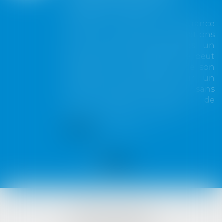
toute couverture
Lorsqu'un contrat d'assurance
limite sa garantie aux opérations
dont le coût n'excède pas un
certain montant, l'assuré ne peut
prétendre à la couverture de son
assureur s'il intervient sur un
chantier dépassant ce seuil sans
avoir obtenu l'extension de
garantie prévue au contrat...
Lire la suite
VISTA AVOCATS