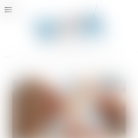
Ouvrir
le
menu
Vous êtes ici :
Accueil
Maladie professionnelle et compte spécial : l’employeur doit prouver le
lien avec d'autres employeurs, pas seulement d'autres établissements