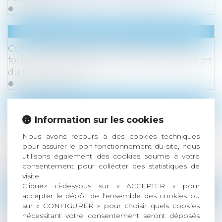
Lire la suite
Droit de la consommation
Contrats de location avec option d’achat :
focus sur les clauses abusives et l’information
du consommateur
Lire la suite
Droit du travail - Employeurs
/
Responsabilité acc
Information sur les cookies
Maladie professionnelle et compte spécial :
l’employeur doit prouver le lien avec d'autres
Nous avons recours à des cookies techniques
employeurs, pas seulement d'autres
pour assurer le bon fonctionnement du site, nous
utilisons également des cookies soumis à votre
établissements
consentement pour collecter des statistiques de
Lire la suite
visite.
Cliquez ci-dessous sur « ACCEPTER » pour
Droit immobilier
/
Droit de la construction
accepter le dépôt de l'ensemble des cookies ou
sur « CONFIGURER » pour choisir quels cookies
Assurance construction : pas de retour en
nécessitant votre consentement seront déposés
arrière après acceptation de garantie