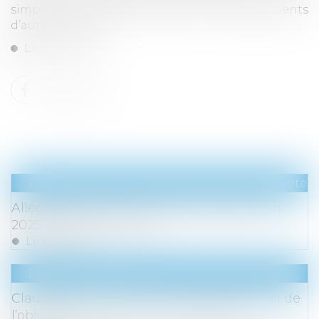
simplement dans différents établissements
d’autres sociétés...
Lire la suite
Droit du travail - Employeurs
/
Droit de la protect
Allégements de cotisations patronales en
2025 : précisions utiles !
Lire la suite
Droit immobilier
Clause de non-recours : pas d’exonération de
l’obligation de délivrance du bailleur