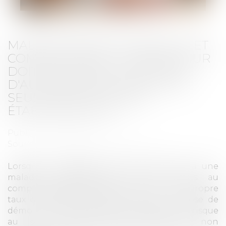
MALADIE PROFESSIONNELLE ET
COMPTE SPÉCIAL : L’EMPLOYEUR
DOIT PROUVER LE LIEN AVEC
D'AUTRES EMPLOYEURS, PAS
SEULEMENT D'AUTRES
ÉTABLISSEMENTS
Publié le :
18/04/2025
Source :
www.lemag-juridique.com
Lorsqu’un employeur que les coûts liés à une
maladie professionnelle soient inscrits au
compte spécial (et donc exclus de son propre
taux de cotisation AT/MP), la loi lui impose de
démontrer que la victime a été exposée au risque
au sein d’entreprises distinctes, et non