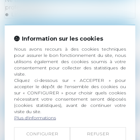
professionnels !
Lire la suite
Droit de la famille, des personnes et de leur pat
Information sur les cookies
Les limites de l’indivision choisie : exclusion
des dépenses d’acquisition
Nous avons recours à des cookies techniques
Lire la suite
pour assurer le bon fonctionnement du site, nous
utilisons également des cookies soumis à votre
consentement pour collecter des statistiques de
Droit immobilier
/
Cession et gestion d'immeub
visite.
Annonces immobilières, des amendes pour
Cliquez ci-dessous sur « ACCEPTER » pour
mauvais élèves
accepter le dépôt de l'ensemble des cookies ou
sur « CONFIGURER » pour choisir quels cookies
Lire la suite
nécessitant votre consentement seront déposés
(cookies statistiques), avant de continuer votre
Droit immobilier
/
Droit de la construction
visite du site.
Plus d'informations
Construction : le délai de l’article 1792-4-3 du
code civil est un délai de forclusion
Lire la suite
CONFIGURER
REFUSER