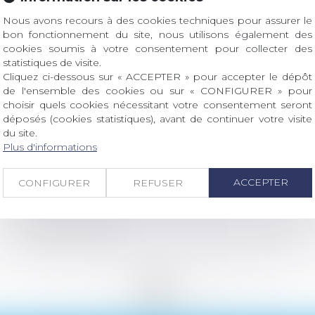
Travail temporaire : imputation du
Nous avons recours à des cookies techniques pour assurer le
coût des AT/MP
bon fonctionnement du site, nous utilisons également des
cookies soumis à votre consentement pour collecter des
statistiques de visite.
Cliquez ci-dessous sur « ACCEPTER » pour accepter le dépôt
Lire la suite
de l'ensemble des cookies ou sur « CONFIGURER » pour
choisir quels cookies nécessitant votre consentement seront
déposés (cookies statistiques), avant de continuer votre visite
du site.
Droit commercial
/
Droit de la concurrence
Plus d'informations
La notion de parasitisme : une mise
au point de la Cour de cassation
ACCEPTER
CONFIGURER
REFUSER
Lire la suite
<<
<
...
97
98
99
100
101
102
103
...
>
>>