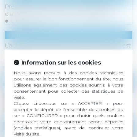
Précisions sur la pratique de délégation
d’autorité parentale en vue d’adoption
Lire la suite
Droit immobilier
/
Droit de la propriété
L’acheteur doit être informé que le terrain est
inclus dans le périmètre d’une installation
classée
Information sur les cookies
Lire la suite
Nous avons recours à des cookies techniques
pour assurer le bon fonctionnement du site, nous
Droit du travail - Salariés
utilisons également des cookies soumis à votre
Nullité du licenciement pour atteinte à une
consentement pour collecter des statistiques de
visite.
liberté fondamentale et montant de
Cliquez ci-dessous sur « ACCEPTER » pour
l’indemnité
accepter le dépôt de l'ensemble des cookies ou
Lire la suite
sur « CONFIGURER » pour choisir quels cookies
nécessitant votre consentement seront déposés
Droit commercial
(cookies statistiques), avant de continuer votre
visite du site.