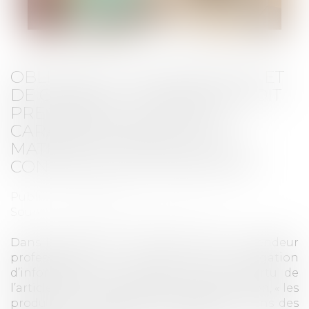
OBLIGATION D’INFORMATION ET
DE CONSEIL : LE VENDEUR DOIT
PRENDRE EN COMPTE LES
CARACTÉRISTIQUES DES
MATÉRIAUX VENDUS ET LES
CONDITIONS DE TRANSPORT
Publié le :
17/07/2024
Source :
www.lemag-juridique.com
Dans le cadre d’un contrat de vente, le vendeur
professionnel est investi d’une obligation
d’information et de conseil. Ainsi, en vertu de
l’article L.421-3 du Code de la consommation, « les
produits et services doivent présenter, dans des