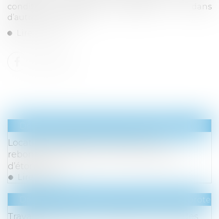
conditions normales d’utilisation ou dans
d’autres conditions...
Lire la suite
Droit immobilier
/
Droit de la propriété
Location meublée touristique : des
rebondissements qui n’en finissent pas
d’étonner !
Lire la suite
Droit du travail - Employeurs
/
Droit de la protect
Travail temporaire : imputation du coût des