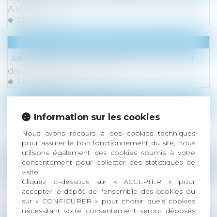
AT/MP
Lire la suite
Droit du travail - Salariés
Retenues indues sur le salaire du salarié et
discrimination syndicale
Lire la suite
Droit des sociétés
/
Procédures collectives
Information sur les cookies
Tribunal des affaires économiques :
précisions sur l'expérimentation
Nous avons recours à des cookies techniques
Lire la suite
pour assurer le bon fonctionnement du site, nous
utilisons également des cookies soumis à votre
consentement pour collecter des statistiques de
Droit commercial
/
Droit de la concurrence
visite.
La notion de parasitisme : une mise au point
Cliquez ci-dessous sur « ACCEPTER » pour
accepter le dépôt de l'ensemble des cookies ou
de la Cour de cassation
sur « CONFIGURER » pour choisir quels cookies
Lire la suite
nécessitant votre consentement seront déposés