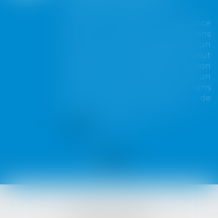
toute couverture
Lorsqu'un contrat d'assurance
limite sa garantie aux opérations
dont le coût n'excède pas un
certain montant, l'assuré ne peut
prétendre à la couverture de son
assureur s'il intervient sur un
chantier dépassant ce seuil sans
avoir obtenu l'extension de
garantie prévue au contrat...
Lire la suite
VISTA AVOCATS