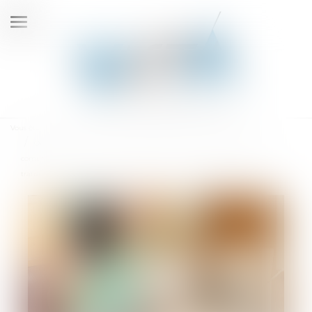
Ouvrir
le
menu
Vous êtes ici :
Accueil
Obligation d’information et de conseil : le vendeur doit prendre en
compte les caractéristiques des matériaux vendus et les conditions de
transport