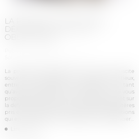
LA PENSION ALIMENTAIRE :
DÉFINITION, CALCUL ET
OBLIGATIONS
Publié le :
17/10/2023
Source :
www.droits-pharmacie.fr
La pension alimentaire est un sujet qui suscite
souvent des interrogations, voire des contentieux,
entre les personnes concernées. En tant
qu’avocat spécialisé en droit de la famille, je vous
propose dans cet article un éclairage complet sur
la définition de la pension alimentaire, les critères
pris en compte pour son calcul et les obligations
qui en découlent pour le débiteur et le créancier...
Lire la suite