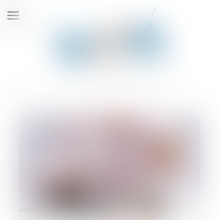
Ouvrir
le
menu
Vous êtes ici :
Accueil
La pension alimentaire : définition, calcul et obligations