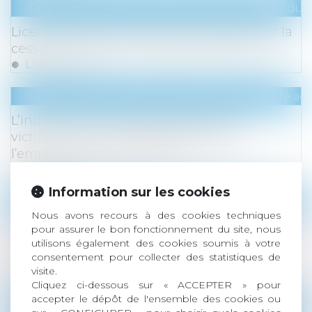
Droit du travail - Employeurs
/
Relation individuel
Licenciement économique : précisions sur la
cessation d’activité complète et définitive
Lire la suite
Droit du travail - Employeurs
/
Responsabilité acc
L’indemnisation intégrale des salariés
victimes d’une faute inexcusable de
l’employeur : rejet de la QPC
Lire la suite
Information sur les cookies
Droit des sociétés
/
Droit des sociétés commercia
Nous avons recours à des cookies techniques
Compétence des sociétés de gestion de
pour assurer le bon fonctionnement du site, nous
fonds de placement en matière d'action ut
utilisons également des cookies soumis à votre
consentement pour collecter des statistiques de
singuli au nom des porteurs de parts
visite.
Lire la suite
Cliquez ci-dessous sur « ACCEPTER » pour
accepter le dépôt de l'ensemble des cookies ou
Droit de la famille, des personnes et de leur pat