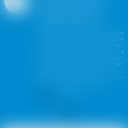
nt du
millions d'euros
AOÛT
imal
d'amende pour v
xclure
des règles euro
ure
de concurrence
t d'assurance
Google a été condam
 aux opérations
une amende totale de 8
excède pas un
d’euros (environ 1 m
'assuré ne peut
dollars) pour avoir e
verture de son
règles de l’Union 
ervient sur un
visant à encadrer le 
 ce seuil sans
géants du numérique, a
extension de
Commission européenne
ntrat...
Lire la suite