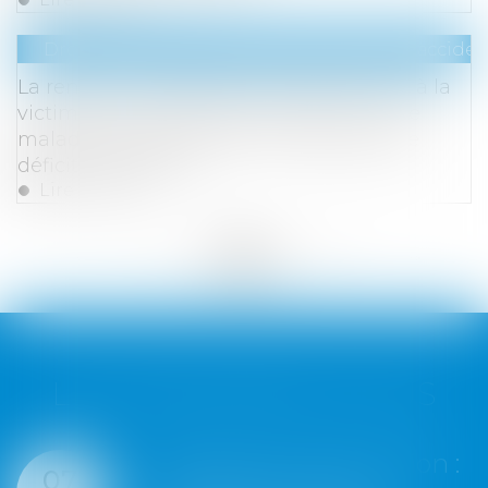
Droit du travail - Salariés
/
Responsabilité accident
La rente ou l’indemnité en capital versé à la
victime d’un accident de travail ou d’une
maladie professionnelle ne répare pas le
déficit fonctionnel
Lire la suite
<<
<
...
145
146
147
148
149
150
151
...
>
>>
LES DERNIÈRES ACTUS
truction :
Google écope de
07