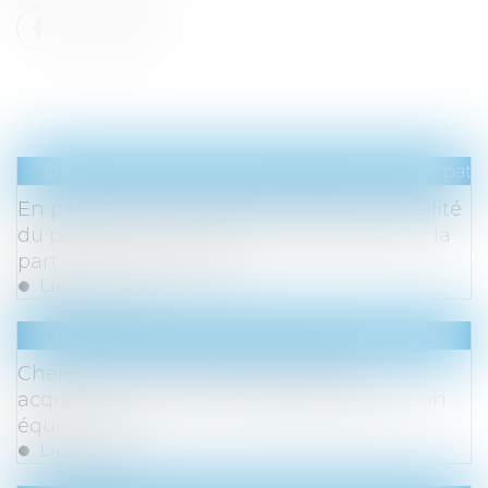
Droit de la famille, des personnes et de leur pat
En présence de droits démembrés, la totalité
du passif de succession est imputable sur la
part du nu-propriétaire
Lire la suite
Droit immobilier
/
Droit de la propriété
Chemin communal et prescription
acquisitive d’une servitude de passage non
équivoque
Lire la suite