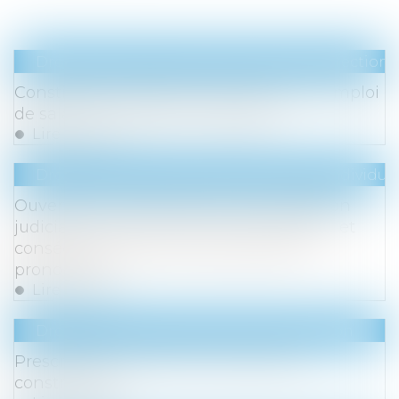
Droit du travail - Salariés
/
Droit de la protection 
Constitutionnalité des sanctions pour emploi
de salarié en situation irrégulière
Lire la suite
Droit du travail - Employeurs
/
Relation individuel
Ouverture d’une procédure de liquidation
judiciaire consécutive à une annulation et
conséquences sur les licenciements
prononcés
Lire la suite
Droit immobilier
/
Droit de la construction
Prescription de l’action récursoire du
constructeur