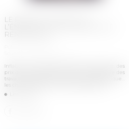
LE POIDS COLOSSAL DE
L’ÉNERGIE ET DES TRAVAUX DE
RÉNOVATION
Publié le :
07/12/2023
Source :
www.quechoisir.org
Inflation des charges courantes, explosion des
prix des énergies, obligation d’entreprendre des
travaux de rénovation, notamment énergétique…
les charges pleuvent sur les copropriétés...
Lire la suite