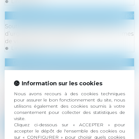
Lire la suite
Droit de la famille, des personnes et de leur pat
Soutien financier -Une aide universelle
d’urgence est mise en place pour les victimes
de violences conjugales
Lire la suite
Droit des sociétés
/
Procédures collectives
Soustraction du droit de gage général des
créanciers : il est obligatoire de démontrer
Information sur les cookies
que l’immeuble constituait la résidence
Nous avons recours à des cookies techniques
principale du débiteur au jour de l’ouverture
pour assurer le bon fonctionnement du site, nous
de la procédure
utilisons également des cookies soumis à votre
Lire la suite
consentement pour collecter des statistiques de
visite.
Droit commercial
/
Droit de la concurrence
Cliquez ci-dessous sur « ACCEPTER » pour
accepter le dépôt de l'ensemble des cookies ou
Le rapporteur général de l'Autorité de la
sur « CONFIGURER » pour choisir quels cookies