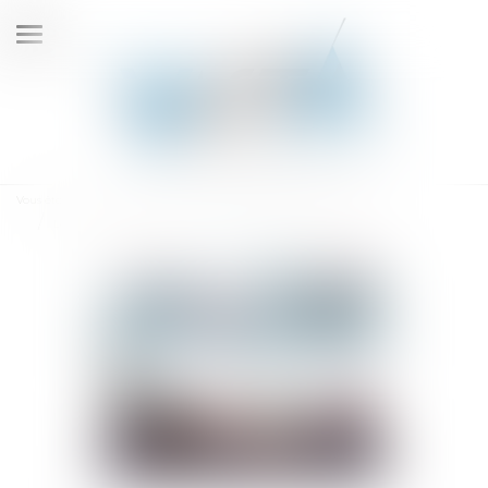
Ouvrir
le
menu
Vous êtes ici :
Accueil
Le poids colossal de l’énergie et des travaux de rénovation