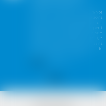
toute couverture
Lorsqu'un contrat d'assurance
limite sa garantie aux opérations
dont le coût n'excède pas un
certain montant, l'assuré ne peut
prétendre à la couverture de son
assureur s'il intervient sur un
chantier dépassant ce seuil sans
avoir obtenu l'extension de
garantie prévue au contrat...
Lire la suite
VISTA AVOCATS