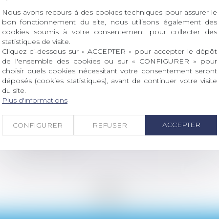
Liquidation judiciaire et perte de la
qualité d'assujettie à la TVA
Nous avons recours à des cookies techniques pour assurer le
bon fonctionnement du site, nous utilisons également des
cookies soumis à votre consentement pour collecter des
statistiques de visite.
Lire la suite
Cliquez ci-dessous sur « ACCEPTER » pour accepter le dépôt
de l'ensemble des cookies ou sur « CONFIGURER » pour
choisir quels cookies nécessitant votre consentement seront
déposés (cookies statistiques), avant de continuer votre visite
Droit des sociétés
/
Patrimoine et succession
du site.
Une augmentation de capital
Plus d'informations
décidée aux dépens d'un associé
égalitaire annulée pour fraude
ACCEPTER
CONFIGURER
REFUSER
Lire la suite
<<
<
...
197
198
199
200
201
202
203
...
>
>>