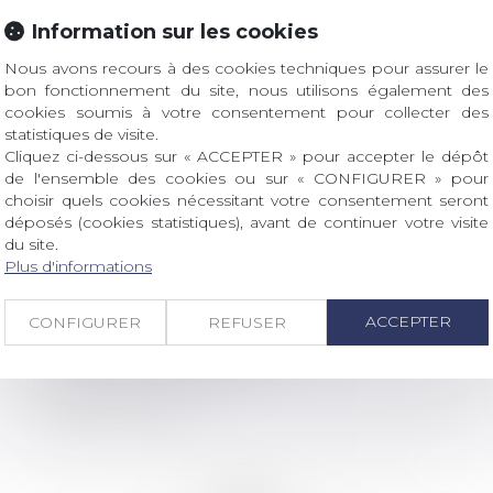
Information sur les cookies
Droit du travail - Salariés
/
Filiation
Nous avons recours à des cookies techniques pour assurer le
Saisine directe du bureau de
bon fonctionnement du site, nous utilisons également des
jugement pour une demande de
cookies soumis à votre consentement pour collecter des
requalification d'une démission
statistiques de visite.
Cliquez ci-dessous sur « ACCEPTER » pour accepter le dépôt
de l'ensemble des cookies ou sur « CONFIGURER » pour
Lire la suite
choisir quels cookies nécessitant votre consentement seront
déposés (cookies statistiques), avant de continuer votre visite
du site.
Plus d'informations
Droit du travail - Employeurs
/
Droit de la protection sociale
Victime d’un accident ou d’une
ACCEPTER
CONFIGURER
REFUSER
agression : pourquoi informer
l’Assurance Maladie ?
Lire la suite