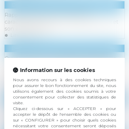
Droit immobilier
/
Droit de la construction
Rappels essentiels concernant la
caractérisation d’un dommage décennal et
son indemnisation
Lire la suite
Droit commercial
/
Droit de la concurrence
Ouverture d'une consultation publique sur
l'introduction d'un système de contrôle des
Information sur les cookies
concentrations pour les opérations sous les
seuils de notification
Nous avons recours à des cookies techniques
Lire la suite
pour assurer le bon fonctionnement du site, nous
utilisons également des cookies soumis à votre
consentement pour collecter des statistiques de
Droit des sociétés
/
Droit des sociétés commercia
visite.
Abus de majorité : cadre juridique,
Cliquez ci-dessous sur « ACCEPTER » pour
accepter le dépôt de l'ensemble des cookies ou
jurisprudence et sanctions
sur « CONFIGURER » pour choisir quels cookies
Lire la suite
nécessitant votre consentement seront déposés