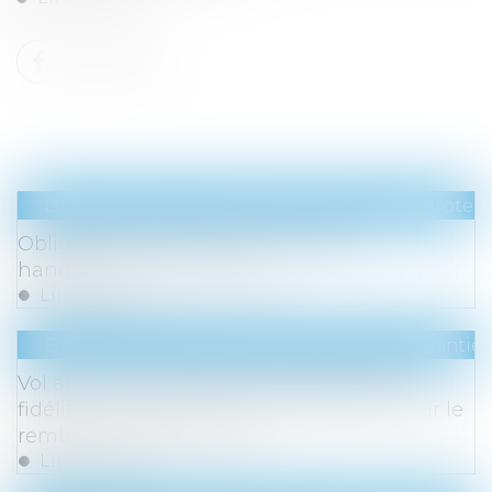
Droit du travail - Employeurs
/
Droit de la protect
Obligation d’emploi des travailleurs
handicapés : du nouveau
Lire la suite
Droit de la consommation
/
Contrats et garanti
Vol annulé : la création d’un compte de
fidélité n'emporte pas consentement pour le
remboursement en bons
Lire la suite