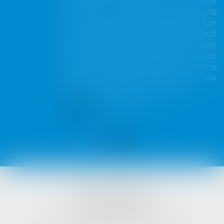
Lorsqu'un contrat d'assurance
limite sa garantie aux opérations
dont le coût n'excède pas un
certain montant, l'assuré ne peut
prétendre à la couverture de son
assureur s'il intervient sur un
chantier dépassant ce seuil sans
avoir obtenu l'extension de
garantie prévue au contrat...
Lire la suite
VISTA AVOCATS
1421 Avenue des Platanes
34970 LATTES