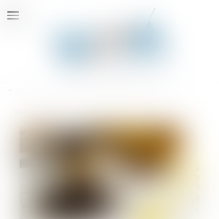
Ouvrir
le
menu
Vous êtes ici :
Accueil
Rappels essentiels concernant la caractérisation d’un dommage
décennal et son indemnisation