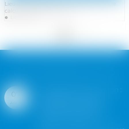
Lieu de prise de service : quel impact sur le
calcul du temps de travail ?
Lire la suite
<<
<
...
63
64
65
66
67
68
69
...
>
>>
LES DERNIÈRES ACTUS
Assurance construction :
07
le dépassement du
AOÛT
montant maximal
garanti peut exclure
toute couverture