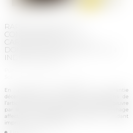
RAPPELS ESSENTIELS
CONCERNANT LA
CARACTÉRISATION D’UN
DOMMAGE DÉCENNAL ET SON
INDEMNISATION
Publié le :
31/01/2025
Source :
www.lemag-juridique.com
En matière de construction, la garantie
décennale contenue dans les dispositions de
l’article 1792 du Code civil peut être mise en œuvre
par le maître de l’ouvrage en cas de dommage
affectant la solidité de l’ouvrage le rendant
impropre à sa destination...
Lire la suite