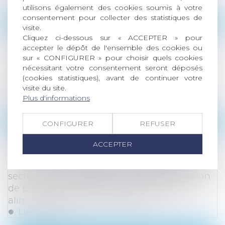
utilisons également des cookies soumis à votre
consentement pour collecter des statistiques de
Droit des sociétés
/
Procédures collectives
visite.
Cliquez ci-dessous sur « ACCEPTER » pour
Soustraction du droit de gage général des
accepter le dépôt de l'ensemble des cookies ou
créanciers : il est obligatoire de démontrer
sur « CONFIGURER » pour choisir quels cookies
que l’immeuble constituait la résidence
nécessitant votre consentement seront déposés
principale du débiteur au jour de l’ouverture
(cookies statistiques), avant de continuer votre
de la procédure
visite du site.
Plus d'informations
Lire la suite
Droit commercial
/
Droit de la concurrence
CONFIGURER
REFUSER
Le rapporteur général de l'Autorité de la
ACCEPTER
concurrence indique qu’une opération de
visite et saisie inopinée a été réalisée dans le
secteur de la production et de la distribution
de produits de grande consommation
alimentaire et non alimentaire
Lire la suite