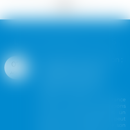
<<
<
...
136
137
138
139
140
141
142
...
>
>>
LES DERNIÈRES ACTUS
truction :
Google écope de
07
nt du
millions d'euros
AOÛT
imal
d'amende pour v
xclure
des règles euro
ure
de concurrence
t d'assurance
Google a été condam
 aux opérations
une amende totale de 8
excède pas un
d’euros (environ 1 m
'assuré ne peut
dollars) pour avoir e
verture de son
règles de l’Union 