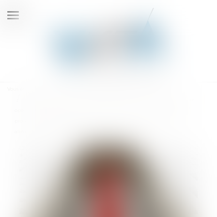
Ouvrir
le
menu
Vous êtes ici :
Accueil
Le rapporteur général de l'Autorité de la concurrence indique qu’une
opération de visite et saisie inopinée a été réalisée dans le secteur de la
production et de la distribution de produits de grande consommation
alimentaire et non alimentaire