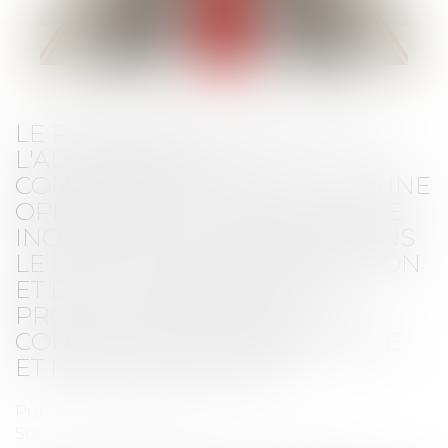
LE RAPPORTEUR GÉNÉRAL DE
L'AUTORITÉ DE LA
CONCURRENCE INDIQUE QU’UNE
OPÉRATION DE VISITE ET SAISIE
INOPINÉE A ÉTÉ RÉALISÉE DANS
LE SECTEUR DE LA PRODUCTION
ET DE LA DISTRIBUTION DE
PRODUITS DE GRANDE
CONSOMMATION ALIMENTAIRE
ET NON ALIMENTAIRE
Publié le :
08/12/2023
Source :
www.autoritedelaconcurrence.fr