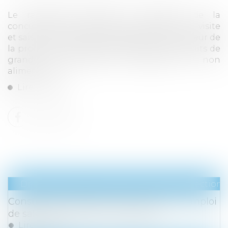
Le rapporteur général de l'Autorité de la
concurrence indique qu’une opération de visite
et saisie inopinée a été réalisée dans le secteur de
la production et de la distribution de produits de
grande consommation alimentaire et non
alimentaire...
Lire la suite
Droit du travail - Salariés
/
Droit de la protection 
Constitutionnalité des sanctions pour emploi
de salarié en situation irrégulière
Lire la suite