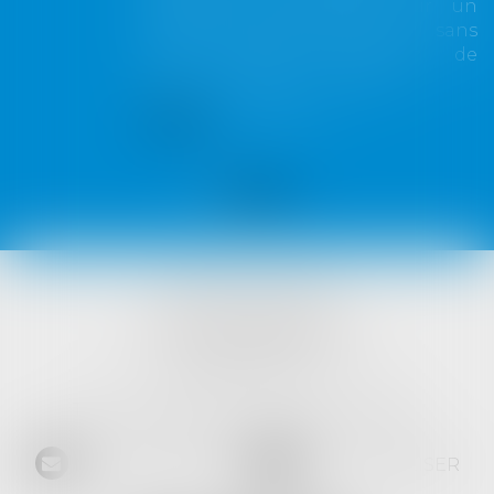
ervient sur un
visant à encadrer le 
 ce seuil sans
géants du numérique, a
extension de
Commission européenne
ntrat...
Lire la suite
VISTA AVOCATS
1421 Avenue des Platanes
34970 LATTES
Tél :
04 99 52 69 65
- Fax :
04 67 64 15 36
NOUS CONTACTER
NOUS LOCALISER