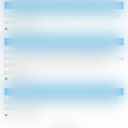
Droit du travail - Salariés
/
Relation individuelles a
Licenciement et harcèlement moral : charge
de la preuve
Lire la suite
Droit de la famille, des personnes et de leur pat
Liquidation du régime de la séparation de
biens : la juridiction saisie doit déterminer des
éléments actifs et passifs de la masse à
partager
Lire la suite
Droit immobilier
/
Copropriété
Le poids colossal de l’énergie et des travaux
de rénovation
Lire la suite