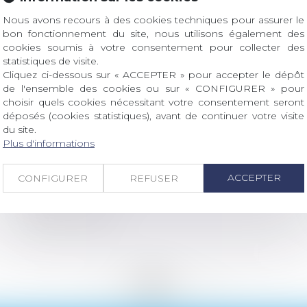
La fixation en justice d'une créance
Nous avons recours à des cookies techniques pour assurer le
d'assistance ne constitue pas une
bon fonctionnement du site, nous utilisons également des
opération de partage
cookies soumis à votre consentement pour collecter des
statistiques de visite.
Cliquez ci-dessous sur « ACCEPTER » pour accepter le dépôt
Lire la suite
de l'ensemble des cookies ou sur « CONFIGURER » pour
choisir quels cookies nécessitant votre consentement seront
déposés (cookies statistiques), avant de continuer votre visite
du site.
Droit du travail - Employeurs
/
Droit de la protection sociale
Plus d'informations
La coordination internationale en
matière de retraites
ACCEPTER
CONFIGURER
REFUSER
Lire la suite
<<
<
...
289
290
291
292
293
294
295
...
>
>>