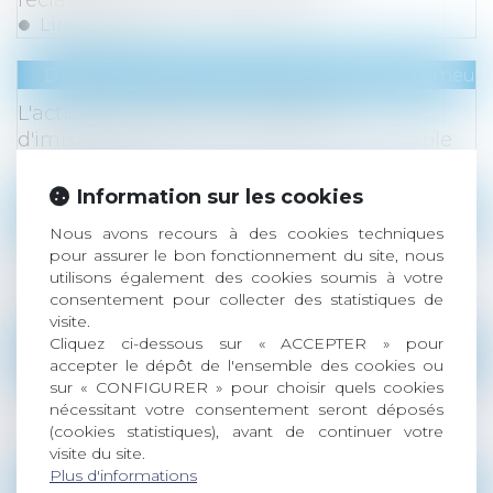
Lire la suite
Droit immobilier
/
Cession et gestion d'immeub
L'action en justice d'un employé
d'immeuble contre le syndic est irrecevable
Lire la suite
Information sur les cookies
Droit de la famille, des personnes et de leur pat
Nous avons recours à des cookies techniques
La Seine-Saint-Denis lutte contre les
pour assurer le bon fonctionnement du site, nous
mariages forcés
utilisons également des cookies soumis à votre
consentement pour collecter des statistiques de
Lire la suite
visite.
Cliquez ci-dessous sur « ACCEPTER » pour
Droit du travail - Salariés
accepter le dépôt de l'ensemble des cookies ou
sur « CONFIGURER » pour choisir quels cookies
Rupture période d'essai : pouvez-vous toucher
nécessitant votre consentement seront déposés
le chômage ?
(cookies statistiques), avant de continuer votre
Lire la suite
visite du site.
Plus d'informations