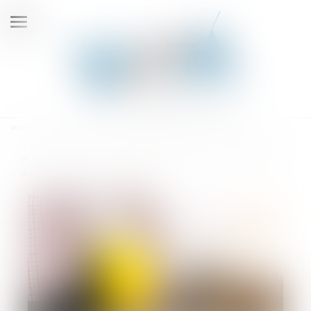
Ouvrir
le
menu
Vous êtes ici :
Accueil
Si le contrat a un rapport direct avec l'activité professionnelle du maître
de l'ouvrage, celui-ci ne peut être considéré comme un non professionnel
dans ses rapports avec le maître d'œuvre