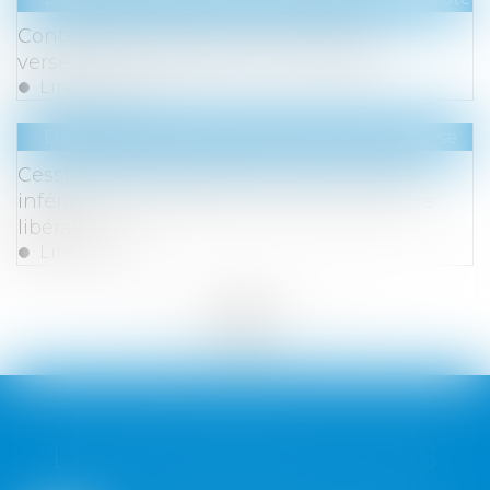
Contrat de prévoyance successifs et
versement d’une pension d’invalidité
Lire la suite
Droit des sociétés
/
Transmission d’entreprise
Cession de titres à prix minoré : un écart
inférieur à 20 % peut être constitutif d'une
libéralité
Lire la suite
<<
<
...
166
167
168
169
170
171
172
...
>
>>
LES DERNIÈRES ACTUS