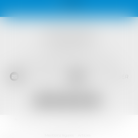
VISTA AVOCATS
1421 Avenue des Platanes
34970 LATTES
Tél :
04 99 52 69 65
- Fax :
04 67 64 15 36
NOUS CONTACTER
NOUS LOCALISER
Accueil
L'équipe
Les domaines d'intervention
Les actus
RDV en ligne
Contact
Les honoraires
Plan du site
Mentions légales
Articles