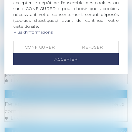
accepter le dépôt de l'ensemble des cookies ou
Lire la suite
sur « CONFIGURER » pour choisir quels cookies
nécessitant votre consentement seront déposés
Droit des sociétés
/
Droit des sociétés commercia
(cookies statistiques), avant de continuer votre
visite du site.
Procédure de retrait avec rachat de parts et
Plus d'informations
vente à une société tierce
Lire la suite
CONFIGURER
REFUSER
Droit immobilier
/
Copropriété
ACCEPTER
Vente à réméré et prescription de l’action
pour reconnaissance de la propriété
Lire la suite
Droit commercial
/
Baux commerciaux
Détermination de la valeur locative des baux
commerciaux renouvelés ou révisés
Lire la suite
Droit du travail - Employeurs
/
Droit de la protect