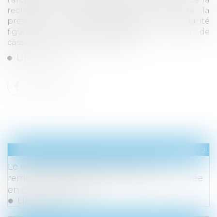
recherche de responsabilité, du fait de la
présence d’une clause d'exclusion de solidarité
figurant au contrat d'architecte, la Cour de
cassation juge que si le contrat...
Lire la suite
Droit du travail - Employeurs
/
Relation individuel
Le contrat de travail peut prévoir le
remboursement partiel de la prime d’arrivée
en cas de démission
Lire la suite