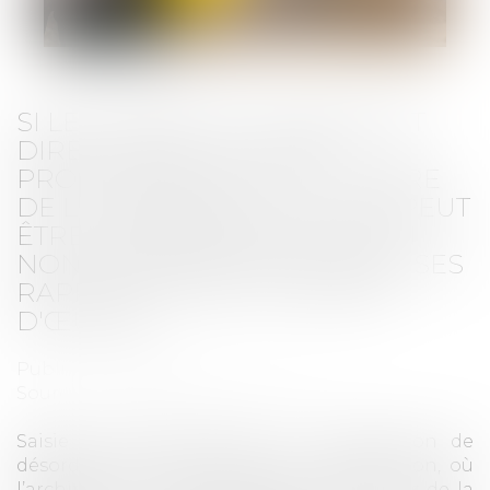
SI LE CONTRAT A UN RAPPORT
DIRECT AVEC L'ACTIVITÉ
PROFESSIONNELLE DU MAÎTRE
DE L'OUVRAGE, CELUI-CI NE PEUT
ÊTRE CONSIDÉRÉ COMME UN
NON PROFESSIONNEL DANS SES
RAPPORTS AVEC LE MAÎTRE
D'ŒUVRE
Publié le :
21/06/2023
Source :
www.lemag-juridique.com
Saisie d’un litige relatif à la constatation de
désordres liés à des travaux de construction, où
l’architecte du projet avait été écartée lors de la