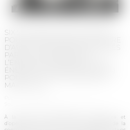
SIX SOCIÉTÉS SANCTIONNÉES
POUR ENTENTE DANS LE CADRE
D’APPELS D’OFFRES ORGANISÉS
PAR LE COMMISSARIAT À
L’ÉNERGIE ATOMIQUE ET AUX
ÉNERGIES ALTERNATIVES (CEA)
POUR LE SITE NUCLÉAIRE DE
MARCOULE
Publié le :
15/09/2023
Source :
www.autoritedelaconcurrence.fr
À la suite d’une demande de clémence et
d’opérations de visite et saisie, l’Autorité de la
concurrence sanctionne six entreprises actives