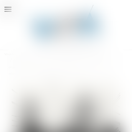
Ouvrir
le
menu
Vous êtes ici :
Accueil
Six sociétés sanctionnées pour entente dans le cadre d’appels d’offres
organisés par le Commissariat à l’énergie atomique et aux énergies
alternatives (CEA) pour le site nucléaire de Marcoule