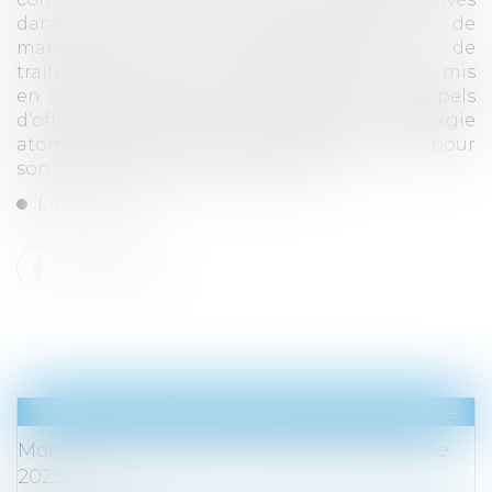
dans le secteur des services d’ingénierie, de
maintenance, de démantèlement et de
traitement des déchets nucléaires, pour avoir mis
en œuvre des pratiques d’entente lors d’appels
d’offres passés par le Commissariat à l’énergie
atomique et aux énergies alternatives (CEA) pour
son site de Marcoule, dans le Gard...
Lire la suite
Droit des sociétés
/
Transmission d’entreprise
Mois de la transmission reprise d'entreprise
2023