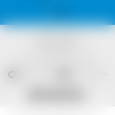
VISTA AVOCATS
1421 Avenue des Platanes
34970 LATTES
Tél :
04 99 52 69 65
- Fax :
04 67 64 15 36
NOUS CONTACTER
NOUS LOCALISER
Accueil
L'équipe
Les domaines d'intervention
Les actus