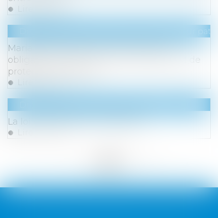
Lire la suite
Droit de la famille, des personnes et de leur pat
Mariage de personnes de même sexe :
obligation positive de reconnaissance et de
protection juridiques
Lire la suite
Droit immobilier
/
Droit de la propriété
La loi « anti-squat » est publiée
Lire la suite
<<
<
...
151
152
153
154
155
156
157
...
>
>>