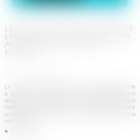
LES SOCIOS VERTS LANCENT UNE
LEVÉE DE FONDS POUR ENTRER
AU CAPITAL DE L'AS SAINT-
ETIENNE
Publié le :
05/09/2025
Source :
www.francebleu.fr
Le conseil d'administration de l'AS-Saint-Etienne
a validé le principe d'une entrée des supporters
stéphanois au capital du club, regroupés sous
l'entité des Socios verts. Ce mardi ils ont lancé
une levée de fonds pour obtenir les 150 000 euros
nécessaires...
Lire la suite