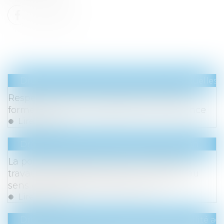
Droit du travail - Salariés
/
Relation individuelles a
Respect du droit du travail par les plates-
formes de VTC et loyauté de la concurrence
Lire la suite
Droit immobilier
/
Droit de la construction
La pompe à chaleur ayant nécessité des
travaux modestes n’est pas un ouvrage au
sens de l’article 1792 du Code civil !
Lire la suite
Droit du travail - Employeurs
/
Responsabilité acc