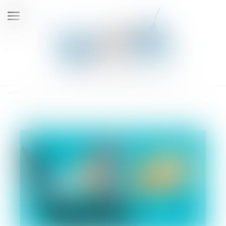
Ouvrir
le
menu
Vous êtes ici :
Accueil
Les Socios Verts lancent une levée de fonds pour entrer au capital de l'AS
Saint-Etienne