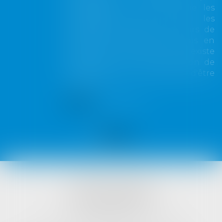
irrecevable du seul fait que les
propriétaires de toutes les
parcelles envisagées au cours de
l'expertise n'ont pas été mis en
cause. Encore faut-il qu'il existe
réellement une autre solution de
désenclavement susceptible d'être
retenue.
Lire la suite
VISTA AVOCATS
1421 Avenue des Platanes
34970 LATTES