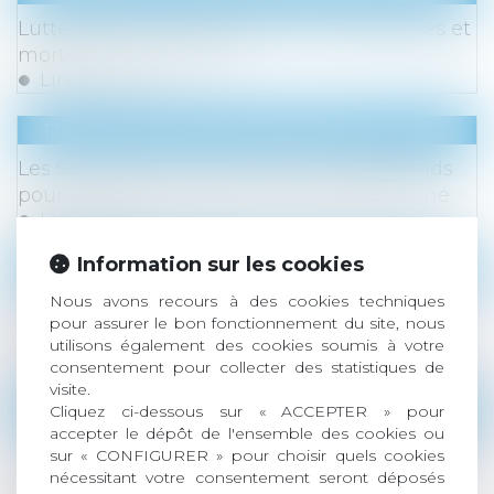
Lutte contre les accidents du travail graves et
mortels : du nouveau !
Lire la suite
Droit des sociétés
/
Levées de fonds
Les Socios Verts lancent une levée de fonds
pour entrer au capital de l'AS Saint-Etienne
Lire la suite
Information sur les cookies
Droit de la famille, des personnes et de leur pat
Nous avons recours à des cookies techniques
Succession : pourquoi les héritiers d'un
pour assurer le bon fonctionnement du site, nous
compte-titres paient-ils plus cher ?
utilisons également des cookies soumis à votre
Lire la suite
consentement pour collecter des statistiques de
visite.
Droit des sociétés
/
Procédures collectives
Cliquez ci-dessous sur « ACCEPTER » pour
accepter le dépôt de l'ensemble des cookies ou
Le juge doit vérifier la preuve de l’insuffisance
sur « CONFIGURER » pour choisir quels cookies
d’actif pour condamner le dirigeant de la
nécessitant votre consentement seront déposés